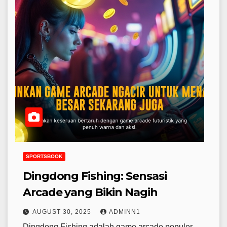
SPORTSBOOK
Dingdong Fishing: Sensasi
Arcade yang Bikin Nagih
AUGUST 30, 2025
ADMINN1
Dingdong Fishing adalah game arcade populer