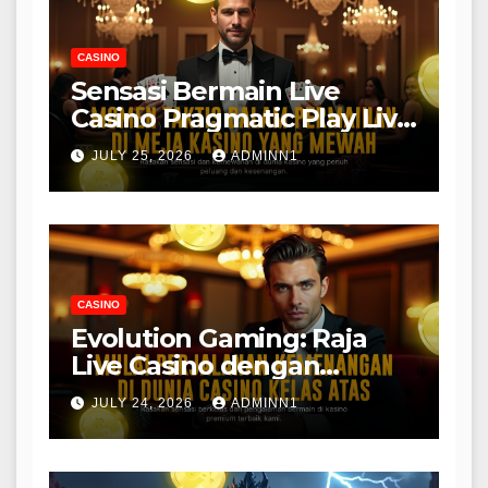
CASINO
Sensasi Bermain Live
Casino Pragmatic Play Live
yang Menggetarkan
JULY 25, 2026
ADMINN1
CASINO
Evolution Gaming: Raja
Live Casino dengan
Sensasi Otentik
JULY 24, 2026
ADMINN1