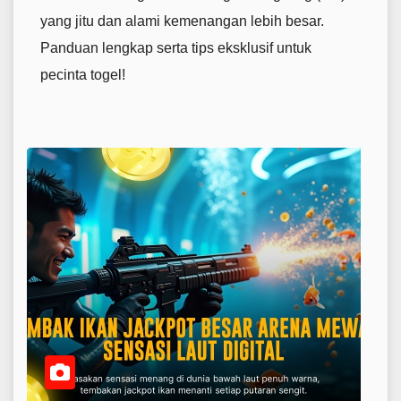
yang jitu dan alami kemenangan lebih besar.
Panduan lengkap serta tips eksklusif untuk
pecinta togel!