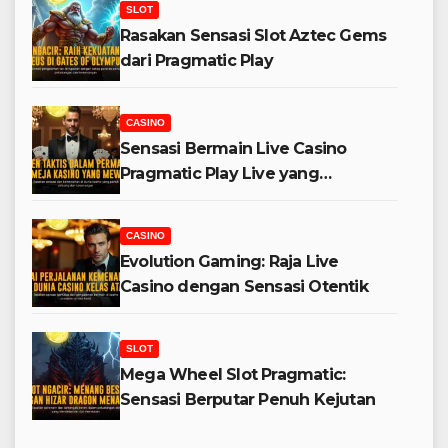
SLOT
Rasakan Sensasi Slot Aztec Gems
dari Pragmatic Play
CASINO
Sensasi Bermain Live Casino
Pragmatic Play Live yang
Menggetarkan
CASINO
Evolution Gaming: Raja Live
Casino dengan Sensasi Otentik
SLOT
Mega Wheel Slot Pragmatic:
Sensasi Berputar Penuh Kejutan