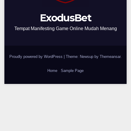
ExodusBet
Tempat Manifesting Game Online Mudah Menang
Proudly powered by WordPress
|
Theme: Newsup by
Themeansar
.
Home
Sample Page