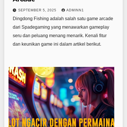
SEPTEMBER 5, 2025
ADMINN1
Dingdong Fishing adalah salah satu game arcade
dari Spadegaming yang menawarkan gameplay
seru dan peluang menang menarik. Kenali fitur
dan keunikan game ini dalam artikel berikut.