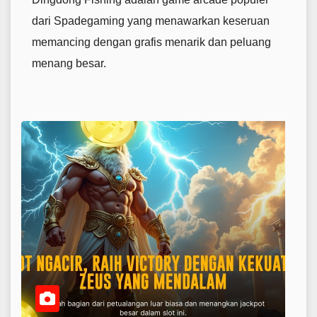
dari Spadegaming yang menawarkan keseruan
memancing dengan grafis menarik dan peluang
menang besar.