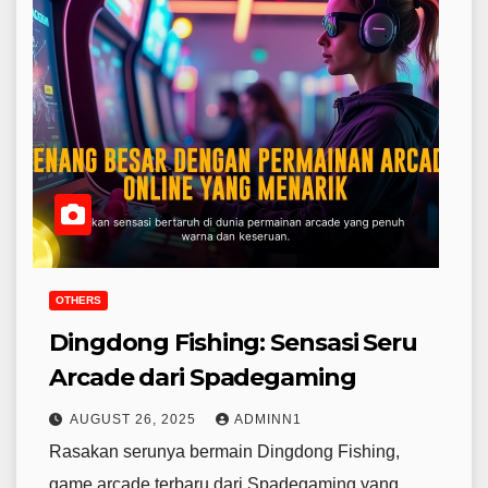
OTHERS
Dingdong Fishing: Sensasi Seru
Arcade dari Spadegaming
AUGUST 26, 2025
ADMINN1
Rasakan serunya bermain Dingdong Fishing,
game arcade terbaru dari Spadegaming yang