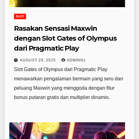
SLOT
Rasakan Sensasi Maxwin
dengan Slot Gates of Olympus
dari Pragmatic Play
AUGUST 29, 2025
ADMINN1
Slot Gates of Olympus dari Pragmatic Play
menawarkan pengalaman bermain yang seru dan
peluang Maxwin yang menggoda dengan fitur
bonus putaran gratis dan multiplier dinamis.