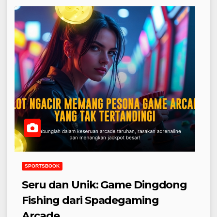
SPORTSBOOK
Seru dan Unik: Game Dingdong
Fishing dari Spadegaming
Arcade