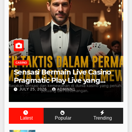
SLOT
Rasakan Sensasi Slot Aztec
Gems dari Pragmatic Play
JULY 27, 2026
ADMINN1
Latest
Popular
Trending