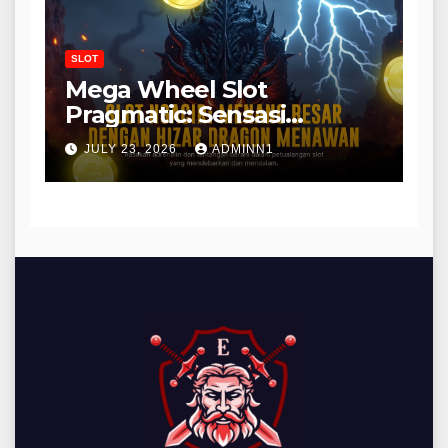
SLOT
Mega Wheel Slot
Pragmatic: Sensasi
Berputar Penuh Kejutan
JULY 23, 2026
ADMINN1