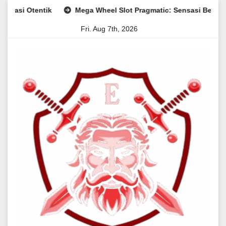
Skip
a Wheel Slot Pragmatic: Sensasi Berputar Penuh Kejutan
R
to
Fri. Aug 7th, 2026
content