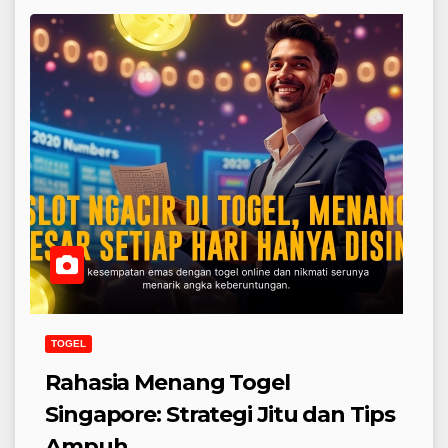
TOGEL
Rahasia Menang Togel
Singapore: Strategi Jitu dan Tips
Ampuh