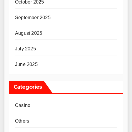
October 2025
September 2025
August 2025
July 2025
June 2025
Categories
Casino
Others