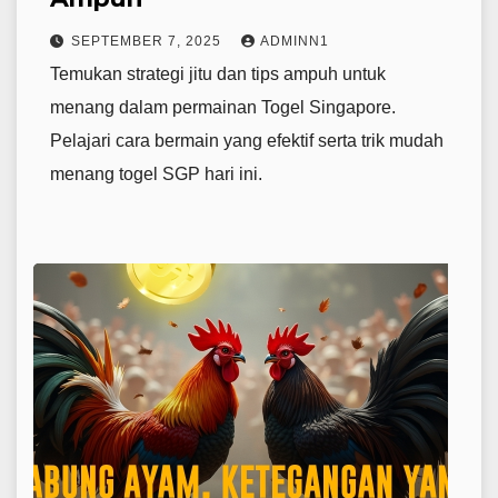
SEPTEMBER 7, 2025
ADMINN1
Temukan strategi jitu dan tips ampuh untuk
menang dalam permainan Togel Singapore.
Pelajari cara bermain yang efektif serta trik mudah
menang togel SGP hari ini.