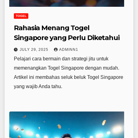
TOGEL
Rahasia Menang Togel
Singapore yang Perlu Diketahui
JULY 29, 2025
ADMINN1
Pelajari cara bermain dan strategi jitu untuk
memenangkan Togel Singapore dengan mudah.
Artikel ini membahas seluk beluk Togel Singapore
yang wajib Anda tahu.