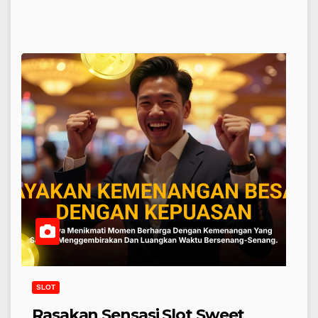
SLOT
Rasakan Sensasi Slot Sweet