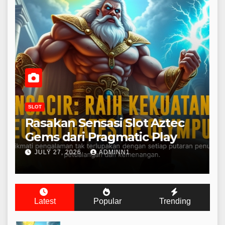
SLOT
Rasakan Sensasi Slot Aztec
Gems dari Pragmatic Play
JULY 27, 2026
ADMINN1
Latest
Popular
Trending