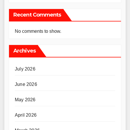
Recent Comments
No comments to show.
Archives
July 2026
June 2026
May 2026
April 2026