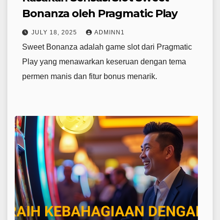
Bonanza oleh Pragmatic Play
JULY 18, 2025
ADMINN1
Sweet Bonanza adalah game slot dari Pragmatic
Play yang menawarkan keseruan dengan tema
permen manis dan fitur bonus menarik.