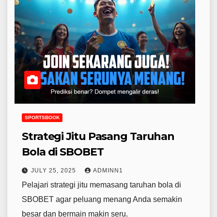
SPORTSBOOK
Strategi Jitu Pasang Taruhan
Bola di SBOBET
JULY 25, 2025
ADMINN1
Pelajari strategi jitu memasang taruhan bola di
SBOBET agar peluang menang Anda semakin
besar dan bermain makin seru.