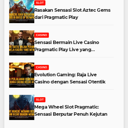
SLOT
Rasakan Sensasi Slot Aztec Gems
dari Pragmatic Play
CASINO
Sensasi Bermain Live Casino
Pragmatic Play Live yang
Menggetarkan
CASINO
Evolution Gaming: Raja Live
Casino dengan Sensasi Otentik
SLOT
Mega Wheel Slot Pragmatic:
Sensasi Berputar Penuh Kejutan