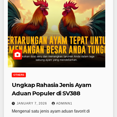
OTHERS
Ungkap Rahasia Jenis Ayam
Aduan Populer di SV388
JANUARY 7, 2026
ADMINN1
Mengenal satu jenis ayam aduan favorit di