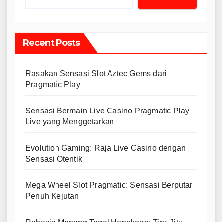
Recent Posts
Rasakan Sensasi Slot Aztec Gems dari
Pragmatic Play
Sensasi Bermain Live Casino Pragmatic Play
Live yang Menggetarkan
Evolution Gaming: Raja Live Casino dengan
Sensasi Otentik
Mega Wheel Slot Pragmatic: Sensasi Berputar
Penuh Kejutan