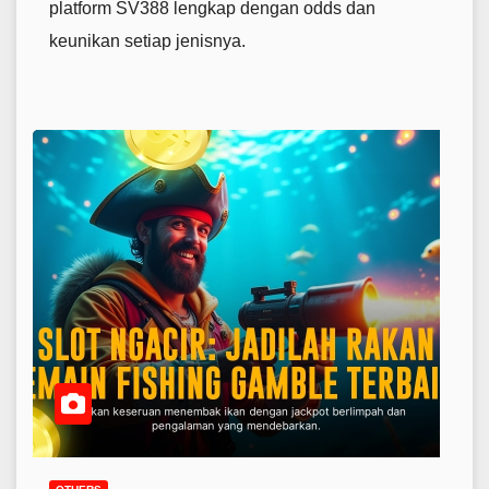
platform SV388 lengkap dengan odds dan
keunikan setiap jenisnya.