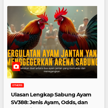
OTHERS
Ulasan Lengkap Sabung Ayam
SV388: Jenis Ayam, Odds, dan