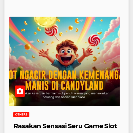
OTHERS
Rasakan Sensasi Seru Game Slot