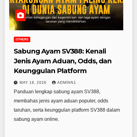
OTHERS
Sabung Ayam SV388: Kenali
Jenis Ayam Aduan, Odds, dan
Keunggulan Platform
MAY 18, 2026
ADMINN1
Panduan lengkap sabung ayam SV388,
membahas jenis ayam aduan populer, odds
taruhan, serta keunggulan platform SV388 dalam
sabung ayam online.