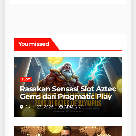
You missed
SLOT
Rasakan Sensasi Slot Aztec
Gems dari Pragmatic Play
JULY 27, 2026
ADMINN1