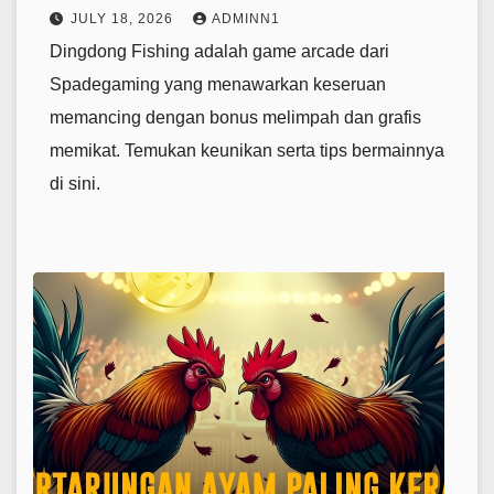
JULY 18, 2026
ADMINN1
Dingdong Fishing adalah game arcade dari
Spadegaming yang menawarkan keseruan
memancing dengan bonus melimpah dan grafis
memikat. Temukan keunikan serta tips bermainnya
di sini.