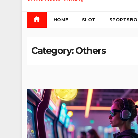
HOME
SLOT
SPORTSBO
Category:
Others