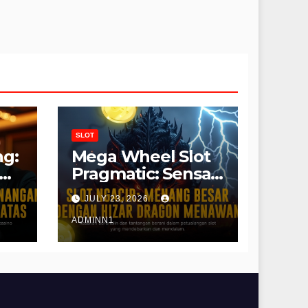
SLOT
ng:
Mega Wheel Slot
Pragmatic: Sensasi
Berputar Penuh
JULY 23, 2026
Kejutan
ADMINN1