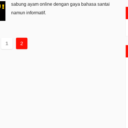
sabung ayam online dengan gaya bahasa santai
namun informatif.
ts
1
2
ination