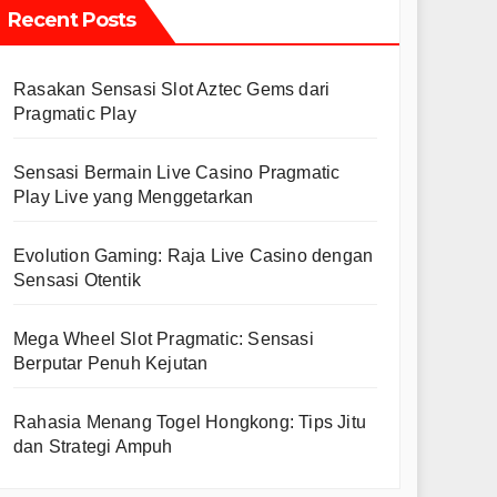
Recent Posts
Rasakan Sensasi Slot Aztec Gems dari
Pragmatic Play
Sensasi Bermain Live Casino Pragmatic
Play Live yang Menggetarkan
Evolution Gaming: Raja Live Casino dengan
Sensasi Otentik
Mega Wheel Slot Pragmatic: Sensasi
Berputar Penuh Kejutan
Rahasia Menang Togel Hongkong: Tips Jitu
dan Strategi Ampuh