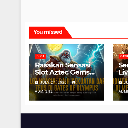
You missed
SLOT
CASI
Rasakan Sensasi
Se
Slot Aztec Gems
Li
dari Pragmatic
Pr
JULY 27, 2026
J
Play
Li
ADMINN1
Me
ADM