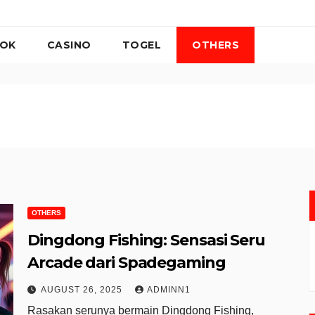
OK
CASINO
TOGEL
OTHERS
OTHERS
Dingdong Fishing: Sensasi Seru
Arcade dari Spadegaming
AUGUST 26, 2025
ADMINN1
Rasakan serunya bermain Dingdong Fishing,