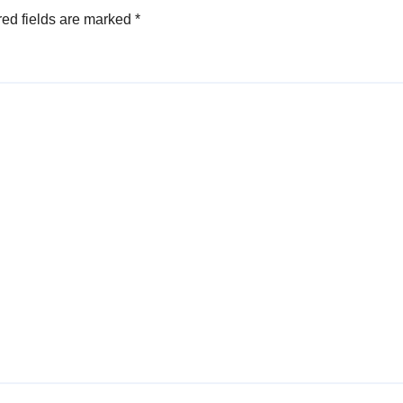
ed fields are marked
*