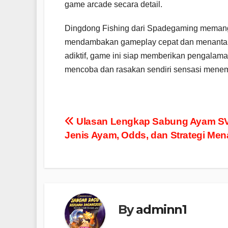
game arcade secara detail.
Dingdong Fishing dari Spadegaming memang 
mendambakan gameplay cepat dan menantang
adiktif, game ini siap memberikan pengalama
mencoba dan rasakan sendiri sensasi mene
Post
Ulasan Lengkap Sabung Ayam S
Jenis Ayam, Odds, dan Strategi Me
navigation
By
adminn1