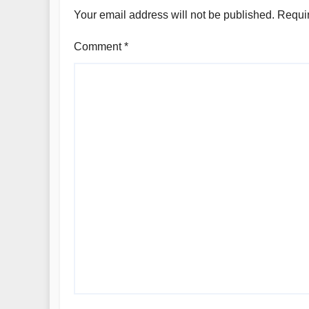
Your email address will not be published.
Requir
Comment
*