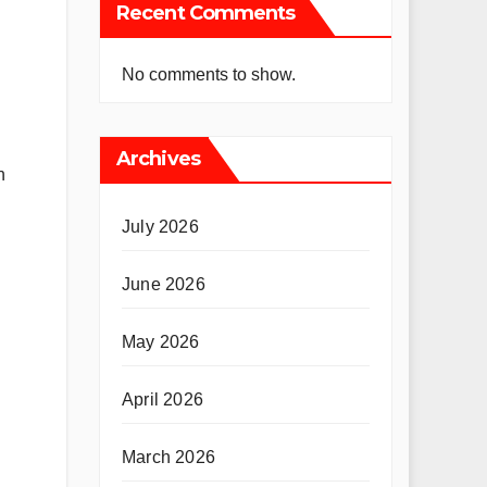
Recent Comments
No comments to show.
Archives
n
July 2026
June 2026
May 2026
April 2026
March 2026