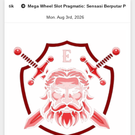
Skip
Mega Wheel Slot Pragmatic: Sensasi Berputar Penuh Kejutan
to
Mon. Aug 3rd, 2026
content