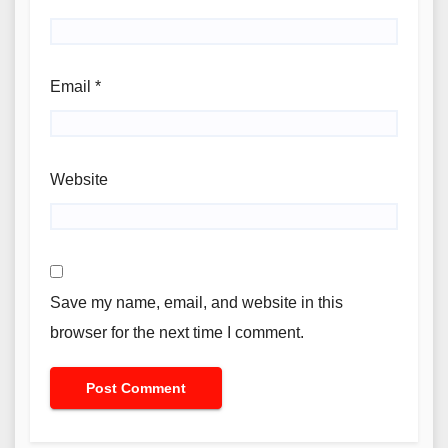
Email
*
Website
Save my name, email, and website in this
browser for the next time I comment.