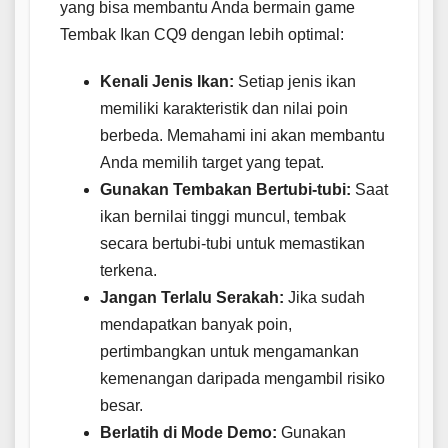
yang bisa membantu Anda bermain game
Tembak Ikan CQ9 dengan lebih optimal:
Kenali Jenis Ikan:
Setiap jenis ikan
memiliki karakteristik dan nilai poin
berbeda. Memahami ini akan membantu
Anda memilih target yang tepat.
Gunakan Tembakan Bertubi-tubi:
Saat
ikan bernilai tinggi muncul, tembak
secara bertubi-tubi untuk memastikan
terkena.
Jangan Terlalu Serakah:
Jika sudah
mendapatkan banyak poin,
pertimbangkan untuk mengamankan
kemenangan daripada mengambil risiko
besar.
Berlatih di Mode Demo:
Gunakan