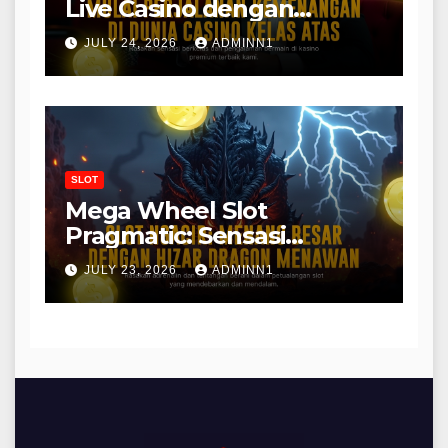
Live Casino dengan
Sensasi Otentik
JULY 24, 2026
ADMINN1
SLOT
Mega Wheel Slot
Pragmatic: Sensasi
Berputar Penuh Kejutan
JULY 23, 2026
ADMINN1