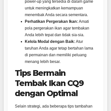
power-up yang tersedia di dalam game
untuk meningkatkan kemampuan
menembak Anda secara sementara.
Perhatikan Pergerakan Ikan:
Amati
pola pergerakan ikan agar tembakan
Anda lebih tepat dan tidak sia-sia.
Kelola Modal dengan Baik:
Atur
taruhan Anda agar tetap bertahan lama
di permainan dan memiliki peluang
menang lebih besar.
Tips Bermain
Tembak Ikan CQ9
dengan Optimal
Selain strategi, ada beberapa tips tambahan