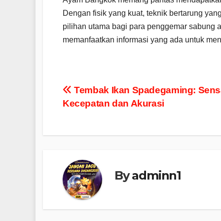
Dengan fisik yang kuat, teknik bertarung yan
pilihan utama bagi para penggemar sabung a
memanfaatkan informasi yang ada untuk me
Post
Tembak Ikan Spadegaming: Sens
Kecepatan dan Akurasi
navigation
By
adminn1