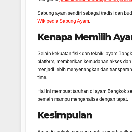
Sabung ayam sendiri sebagai tradisi dan buda
Wikipedia Sabung Ayam
.
Kenapa Memilih Aya
Selain kekuatan fisik dan teknik, ayam Ba
platform, memberikan kemudahan akses dan b
menjadi lebih menyenangkan dan transparan 
time.
Hal ini membuat taruhan di ayam Bangkok s
pemain mampu menganalisa dengan tepat.
Kesimpulan
Ayam Bangkok memang pantas mendapatkan p