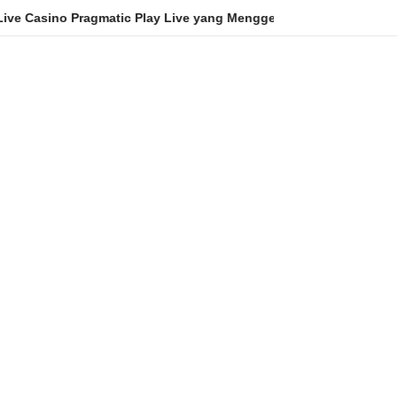
ragmatic Play Live yang Menggetarkan
Evolution Gaming: R