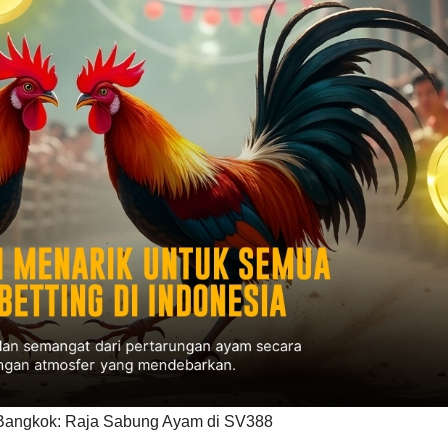
angkok: Raja Sabung Ayam di SV388