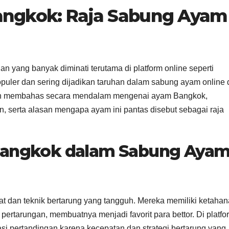
ngkok: Raja Sabung Ayam
yang banyak diminati terutama di platform online seperti
puler dan sering dijadikan taruhan dalam sabung ayam online 
kan membahas secara mendalam mengenai ayam Bangkok,
an, serta alasan mengapa ayam ini pantas disebut sebagai raja
angkok dalam Sabung Aya
at dan teknik bertarung yang tangguh. Mereka memiliki ketaha
ertarungan, membuatnya menjadi favorit para bettor. Di platfo
 pertandingan karena kecepatan dan strategi bertarung yang