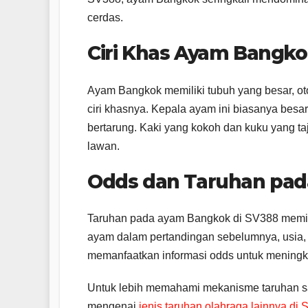
cerdas.
Ciri Khas Ayam Bangk
Ayam Bangkok memiliki tubuh yang besar, oto
ciri khasnya. Kepala ayam ini biasanya bes
bertarung. Kaki yang kokoh dan kuku yang
lawan.
Odds dan Taruhan pad
Taruhan pada ayam Bangkok di SV388 memilik
ayam dalam pertandingan sebelumnya, usia, 
memanfaatkan informasi odds untuk mening
Untuk lebih memahami mekanisme taruhan sab
mengenai
jenis taruhan olahraga lainnya di 