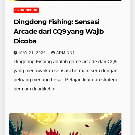
SPORTSBOOK
Dingdong Fishing: Sensasi
Arcade dari CQ9 yang Wajib
Dicoba
MAY 21, 2026
ADMINN1
Dingdong Fishing adalah game arcade dari CQ9
yang menawarkan sensasi bermain seru dengan
peluang menang besar. Pelajari fitur dan strategi
bermain di artikel ini.