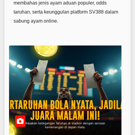
membahas jenis ayam aduan populer, odds
taruhan, serta keunggulan platform SV388 dalam
sabung ayam online.