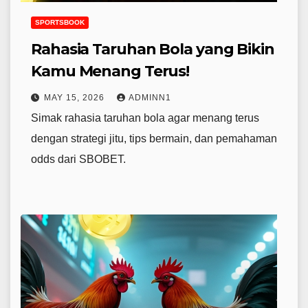
SPORTSBOOK
Rahasia Taruhan Bola yang Bikin
Kamu Menang Terus!
MAY 15, 2026
ADMINN1
Simak rahasia taruhan bola agar menang terus
dengan strategi jitu, tips bermain, dan pemahaman
odds dari SBOBET.