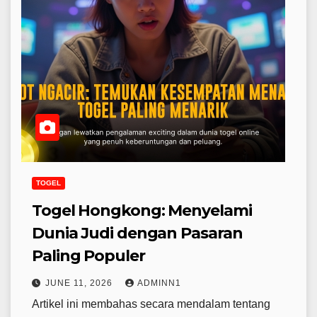
TOGEL
Togel Hongkong: Menyelami
Dunia Judi dengan Pasaran
Paling Populer
JUNE 11, 2026
ADMINN1
Artikel ini membahas secara mendalam tentang