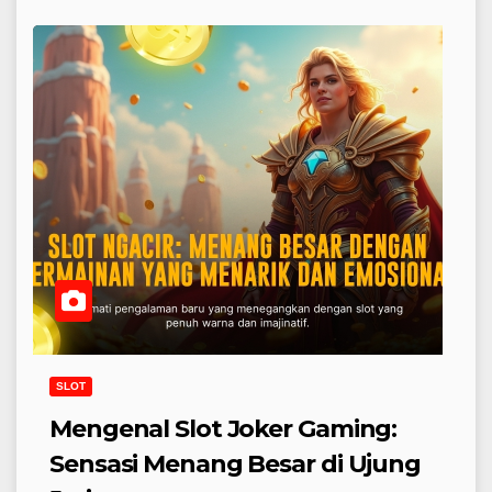
SLOT
Mengenal Slot Joker Gaming:
Sensasi Menang Besar di Ujung