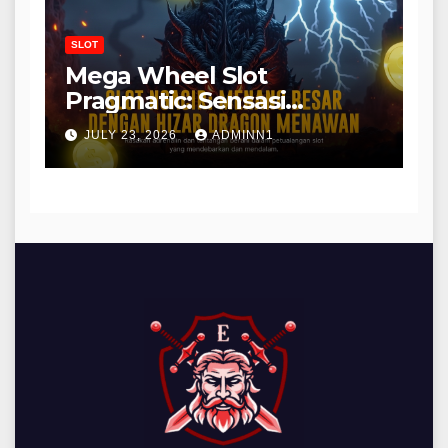
SLOT
Mega Wheel Slot
Pragmatic: Sensasi
Berputar Penuh Kejutan
JULY 23, 2026
ADMINN1