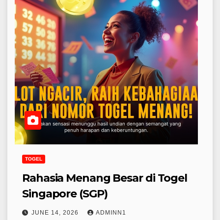
TOGEL
Rahasia Menang Besar di Togel
Singapore (SGP)
JUNE 14, 2026
ADMINN1