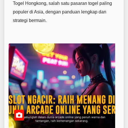
Togel Hongkong, salah satu pasaran togel paling
populer di Asia, dengan panduan lengkap dan
strategi bermain.