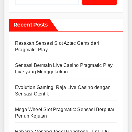
Recent Posts
Rasakan Sensasi Slot Aztec Gems dari
Pragmatic Play
Sensasi Bermain Live Casino Pragmatic Play
Live yang Menggetarkan
Evolution Gaming: Raja Live Casino dengan
Sensasi Otentik
Mega Wheel Slot Pragmatic: Sensasi Berputar
Penuh Kejutan
Rahasia Menang Togel Hongkong: Tips Jitu