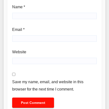
Name
*
Email
*
Website
Save my name, email, and website in this
browser for the next time I comment.