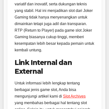
variatif dan inovatif, serta dukungan teknis
yang stabil. Hal ini menjadikan slot dari Joker
Gaming tidak hanya menyenangkan untuk
dimainkan tetapi juga adil dan transparan.
RTP (Return to Player) pada game slot Joker
Gaming biasanya cukup tinggi, memberi
kesempatan lebih besar kepada pemain untuk
kembali untung.
Link Internal dan
External
Untuk informasi lebih lengkap tentang
berbagai jenis game slot, Anda bisa
mengunjungi artikel kami di
Slot Archives
yang membahas berbagai hal tentang slot