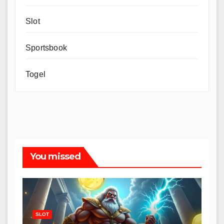
Slot
Sportsbook
Togel
You missed
SLOT