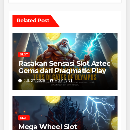
Related Post
SLOT
Rasakan Sensasi Slot Aztec
Gems dari Pragmatic Play
JUL 27, 2026
ADMINN1
SLOT
Mega Wheel Slot