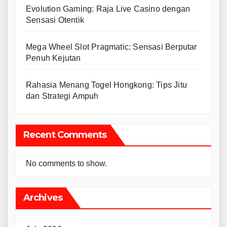
Evolution Gaming: Raja Live Casino dengan
Sensasi Otentik
Mega Wheel Slot Pragmatic: Sensasi Berputar
Penuh Kejutan
Rahasia Menang Togel Hongkong: Tips Jitu
dan Strategi Ampuh
Recent Comments
No comments to show.
Archives