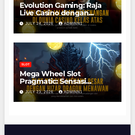
Evolution Gaming: Raja
Live Casino dengan
Sensasi Otentik
JULY 24, 2026
ADMINN1
SLOT
Mega Wheel Slot
Pragmatic: Sensasi
Berputar Penuh Kejutan
JULY 23, 2026
ADMINN1