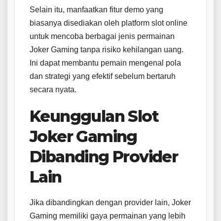
Selain itu, manfaatkan fitur demo yang
biasanya disediakan oleh platform slot online
untuk mencoba berbagai jenis permainan
Joker Gaming tanpa risiko kehilangan uang.
Ini dapat membantu pemain mengenal pola
dan strategi yang efektif sebelum bertaruh
secara nyata.
Keunggulan Slot
Joker Gaming
Dibanding Provider
Lain
Jika dibandingkan dengan provider lain, Joker
Gaming memiliki gaya permainan yang lebih