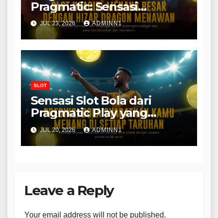
Pragmatic: Sensasi
Berputar Penuh Kejutan
JUL 23, 2026
ADMINN1
SLOT
Sensasi Slot Bola dari
Pragmatic Play yang
Mengguncang Pasar
JUL 20, 2026
ADMINN1
Leave a Reply
Your email address will not be published.