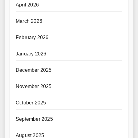
April 2026
March 2026
February 2026
January 2026
December 2025
November 2025
October 2025
September 2025
August 2025