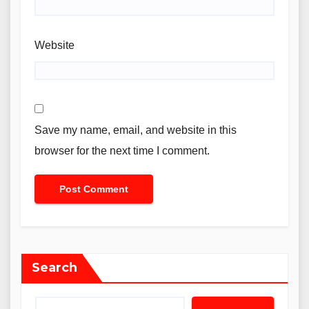
Website
Save my name, email, and website in this
browser for the next time I comment.
Search