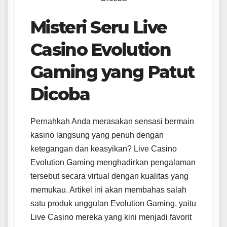
Misteri Seru Live
Casino Evolution
Gaming yang Patut
Dicoba
Pernahkah Anda merasakan sensasi bermain
kasino langsung yang penuh dengan
ketegangan dan keasyikan? Live Casino
Evolution Gaming menghadirkan pengalaman
tersebut secara virtual dengan kualitas yang
memukau. Artikel ini akan membahas salah
satu produk unggulan Evolution Gaming, yaitu
Live Casino mereka yang kini menjadi favorit