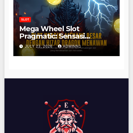
SLOT
Mega Wheel Slot
Pragmatic: Sensasi
Berputar Penuh Kejutan
JULY 23, 2026
ADMINN1