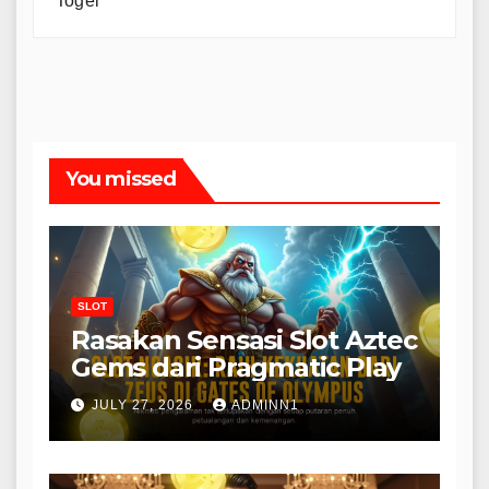
Togel
You missed
SLOT
Rasakan Sensasi Slot Aztec
Gems dari Pragmatic Play
JULY 27, 2026
ADMINN1