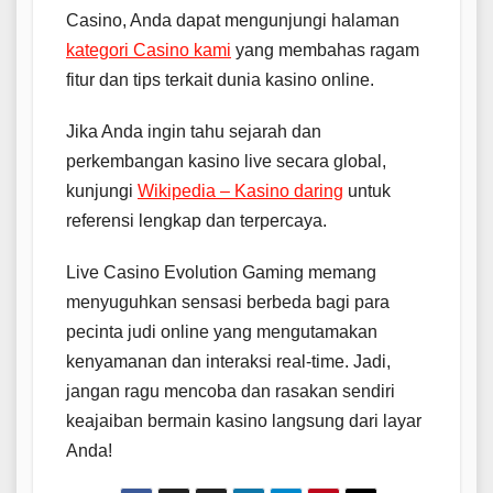
Casino, Anda dapat mengunjungi halaman
kategori Casino kami
yang membahas ragam
fitur dan tips terkait dunia kasino online.
Jika Anda ingin tahu sejarah dan
perkembangan kasino live secara global,
kunjungi
Wikipedia – Kasino daring
untuk
referensi lengkap dan terpercaya.
Live Casino Evolution Gaming memang
menyuguhkan sensasi berbeda bagi para
pecinta judi online yang mengutamakan
kenyamanan dan interaksi real-time. Jadi,
jangan ragu mencoba dan rasakan sendiri
keajaiban bermain kasino langsung dari layar
Anda!