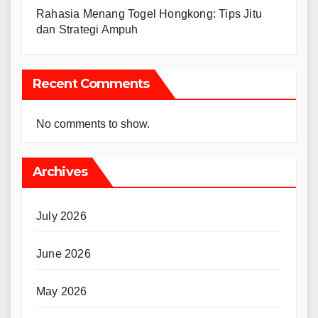
Rahasia Menang Togel Hongkong: Tips Jitu
dan Strategi Ampuh
Recent Comments
No comments to show.
Archives
July 2026
June 2026
May 2026