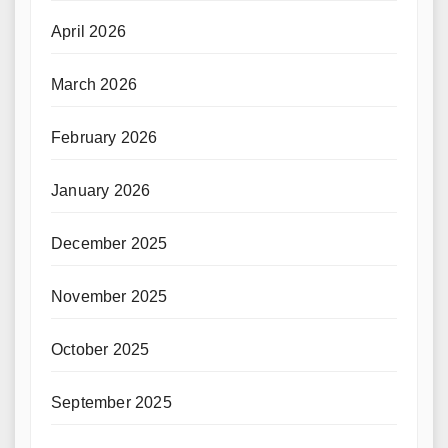
April 2026
March 2026
February 2026
January 2026
December 2025
November 2025
October 2025
September 2025