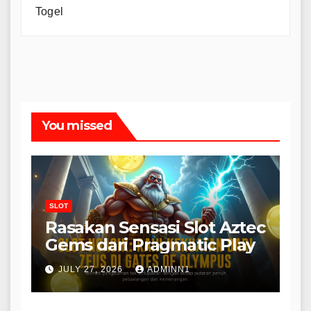
Togel
You missed
SLOT
Rasakan Sensasi Slot Aztec
Gems dari Pragmatic Play
JULY 27, 2026
ADMINN1