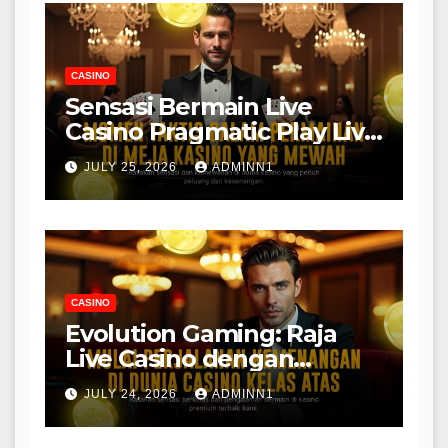
CASINO
Sensasi Bermain Live
Casino Pragmatic Play Live
yang Menggetarkan
JULY 25, 2026
ADMINN1
CASINO
Evolution Gaming: Raja
Live Casino dengan
Sensasi Otentik
JULY 24, 2026
ADMINN1