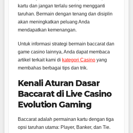
kartu dan jangan terlalu sering mengganti
taruhan. Bermain dengan tenang dan disiplin
akan meningkatkan peluang Anda
mendapatkan kemenangan.
Untuk informasi strategi bermain baccarat dan
game casino lainnya, Anda dapat membaca
artikel terkait kami di
kategori Casino
yang
membahas berbagai tips dan trik.
Kenali Aturan Dasar
Baccarat di Live Casino
Evolution Gaming
Baccarat adalah permainan kartu dengan tiga
opsi taruhan utama: Player, Banker, dan Tie.