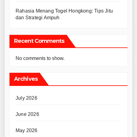
Rahasia Menang Togel Hongkong: Tips Jitu
dan Strategi Ampuh
Recent Comments
No comments to show.
Archives
July 2026
June 2026
May 2026