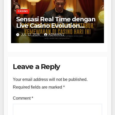
CASINO
Sensasi Real Time dengan
Live Casino Evolution
Gaming
JUL 12, 2026
ADMINN1
Leave a Reply
Your email address will not be published.
Required fields are marked
*
Comment
*