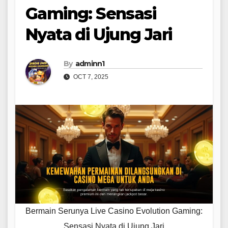
Gaming: Sensasi
Nyata di Ujung Jari
By
adminn1
OCT 7, 2025
Bermain Serunya Live Casino Evolution Gaming:
Sensasi Nyata di Ujung Jari