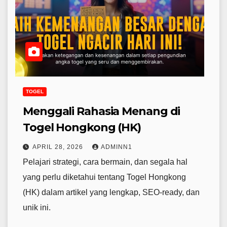
TOGEL
Menggali Rahasia Menang di
Togel Hongkong (HK)
APRIL 28, 2026
ADMINN1
Pelajari strategi, cara bermain, dan segala hal
yang perlu diketahui tentang Togel Hongkong
(HK) dalam artikel yang lengkap, SEO-ready, dan
unik ini.