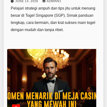
JUNE 14, 2026
ADMINN1
Pelajari strategi ampuh dan tips jitu untuk menang
besar di Togel Singapore (SGP). Simak panduan
lengkap, cara bermain, dan kiat sukses main togel
dengan mudah dan tanpa ribet.