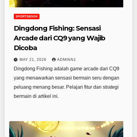
SPORTSBOOK
Dingdong Fishing: Sensasi
Arcade dari CQ9 yang Wajib
Dicoba
MAY 21, 2026
ADMINN1
Dingdong Fishing adalah game arcade dari CQ9
yang menawarkan sensasi bermain seru dengan
peluang menang besar. Pelajari fitur dan strategi
bermain di artikel ini.