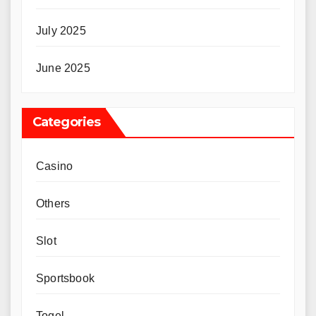
July 2025
June 2025
Categories
Casino
Others
Slot
Sportsbook
Togel