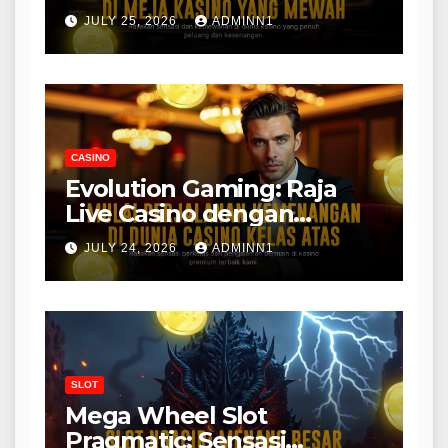
yang Menggetarkan
JULY 25, 2026
ADMINN1
CASINO
Evolution Gaming: Raja
Live Casino dengan
Sensasi Otentik
JULY 24, 2026
ADMINN1
SLOT
Mega Wheel Slot
Pragmatic: Sensasi