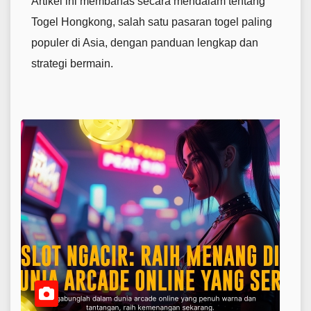
Artikel ini membahas secara mendalam tentang
Togel Hongkong, salah satu pasaran togel paling
populer di Asia, dengan panduan lengkap dan
strategi bermain.