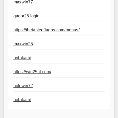
maxwin77
gacor25 login
https://thetasteoflagos.com/menus/
maxwin25
bolakami
https://win25.it.com/
hokiwin77
bolakami