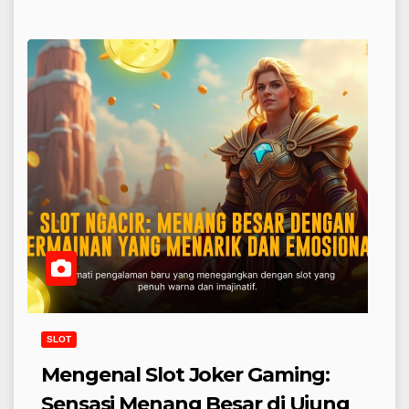
SLOT
Mengenal Slot Joker Gaming:
Sensasi Menang Besar di Ujung