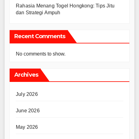
Rahasia Menang Togel Hongkong: Tips Jitu
dan Strategi Ampuh
Recent Comments
No comments to show.
Archives
July 2026
June 2026
May 2026