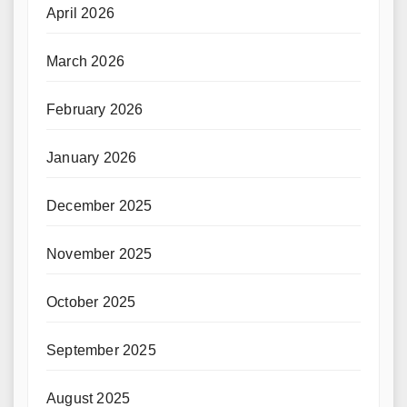
April 2026
March 2026
February 2026
January 2026
December 2025
November 2025
October 2025
September 2025
August 2025