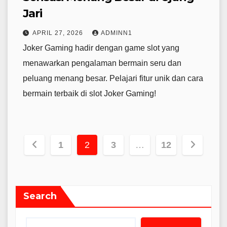
Jari
APRIL 27, 2026
ADMINN1
Joker Gaming hadir dengan game slot yang
menawarkan pengalaman bermain seru dan
peluang menang besar. Pelajari fitur unik dan cara
bermain terbaik di slot Joker Gaming!
Posts
1
2
3
…
12
pagination
Search