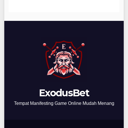
ExodusBet
Tempat Manifesting Game Online Mudah Menang