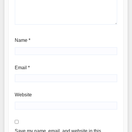
Name
*
Email
*
Website
Save my name, email, and website in this