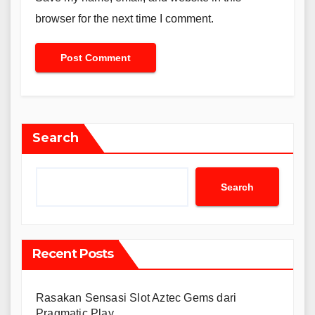
browser for the next time I comment.
Search
Search
Recent Posts
Rasakan Sensasi Slot Aztec Gems dari
Pragmatic Play