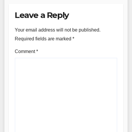
Leave a Reply
Your email address will not be published.
Required fields are marked
*
Comment
*