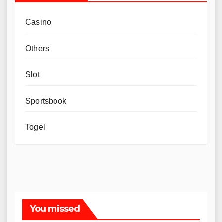
Casino
Others
Slot
Sportsbook
Togel
You missed