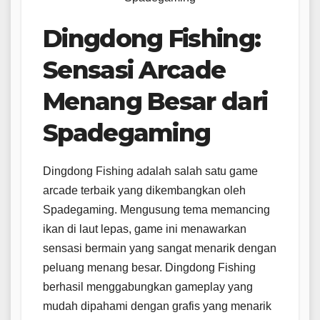
Dingdong Fishing:
Sensasi Arcade
Menang Besar dari
Spadegaming
Dingdong Fishing adalah salah satu game
arcade terbaik yang dikembangkan oleh
Spadegaming. Mengusung tema memancing
ikan di laut lepas, game ini menawarkan
sensasi bermain yang sangat menarik dengan
peluang menang besar. Dingdong Fishing
berhasil menggabungkan gameplay yang
mudah dipahami dengan grafis yang menarik