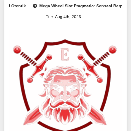
Skip
ntik
Mega Wheel Slot Pragmatic: Sensasi Berputar Penuh K
to
Tue. Aug 4th, 2026
content