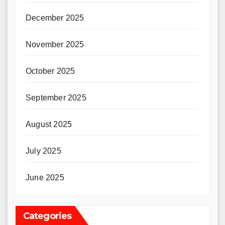
December 2025
November 2025
October 2025
September 2025
August 2025
July 2025
June 2025
Categories