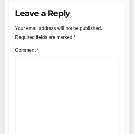
Leave a Reply
Your email address will not be published.
Required fields are marked
*
Comment
*