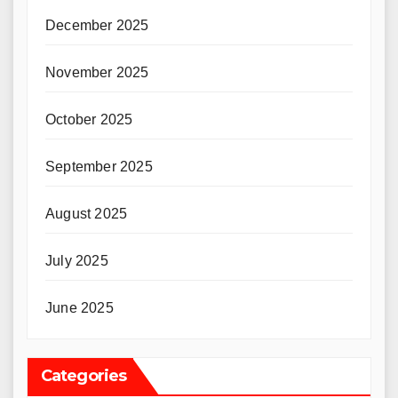
December 2025
November 2025
October 2025
September 2025
August 2025
July 2025
June 2025
Categories