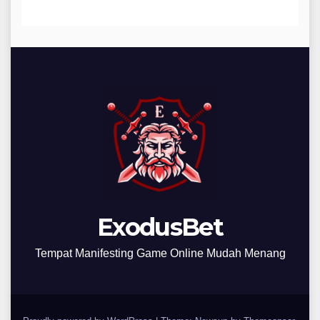
ExodusBet
Tempat Manifesting Game Online Mudah Menang