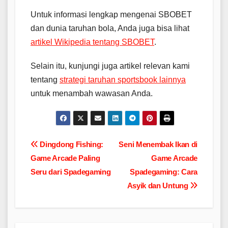
Untuk informasi lengkap mengenai SBOBET
dan dunia taruhan bola, Anda juga bisa lihat
artikel Wikipedia tentang SBOBET
.
Selain itu, kunjungi juga artikel relevan kami
tentang
strategi taruhan sportsbook lainnya
untuk menambah wawasan Anda.
Post
Dingdong Fishing:
Seni Menembak Ikan di
Game Arcade Paling
Game Arcade
navigation
Seru dari Spadegaming
Spadegaming: Cara
Asyik dan Untung