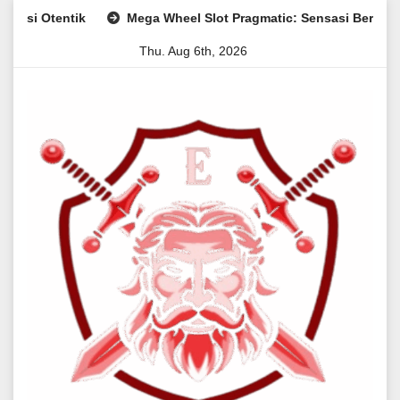
Skip
ik
Mega Wheel Slot Pragmatic: Sensasi Berputar Penuh Kej
to
Thu. Aug 6th, 2026
content