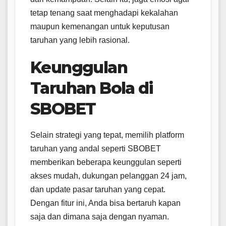
tetap tenang saat menghadapi kekalahan
maupun kemenangan untuk keputusan
taruhan yang lebih rasional.
Keunggulan
Taruhan Bola di
SBOBET
Selain strategi yang tepat, memilih platform
taruhan yang andal seperti SBOBET
memberikan beberapa keunggulan seperti
akses mudah, dukungan pelanggan 24 jam,
dan update pasar taruhan yang cepat.
Dengan fitur ini, Anda bisa bertaruh kapan
saja dan dimana saja dengan nyaman.