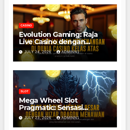
CASINO
Evolution Gaming: Raja
Live Casino dengan
Sensasi Otentik
JULY 24, 2026
ADMINN1
SLOT
Mega Wheel Slot
Pragmatic: Sensasi
Berputar Penuh Kejutan
JULY 23, 2026
ADMINN1