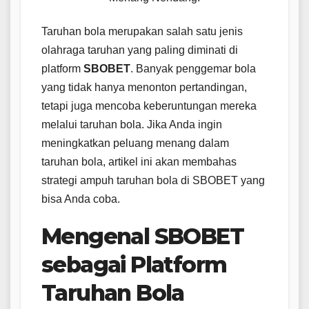
Taruhan bola merupakan salah satu jenis
olahraga taruhan yang paling diminati di
platform
SBOBET
. Banyak penggemar bola
yang tidak hanya menonton pertandingan,
tetapi juga mencoba keberuntungan mereka
melalui taruhan bola. Jika Anda ingin
meningkatkan peluang menang dalam
taruhan bola, artikel ini akan membahas
strategi ampuh taruhan bola di SBOBET yang
bisa Anda coba.
Mengenal SBOBET
sebagai Platform
Taruhan Bola