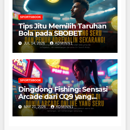
SPORTSBOOK
Tips Jitu Memilih Taruhan
Bola pada SBOBET
JUL 14, 2026
ADMINN1
SPORTSBOOK
Dingdong Fishing: Sensasi
Arcade dari CQ9 yang
Wajib Dicoba
MAY 21, 2026
ADMINN1