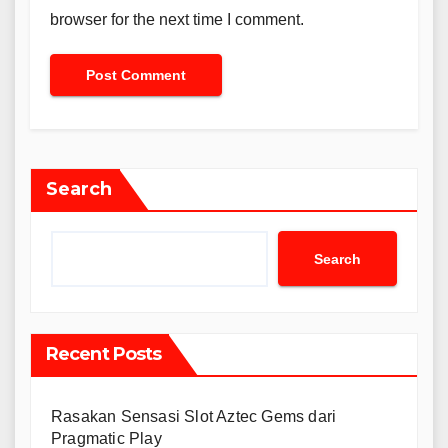
browser for the next time I comment.
Search
Search
Recent Posts
Rasakan Sensasi Slot Aztec Gems dari
Pragmatic Play