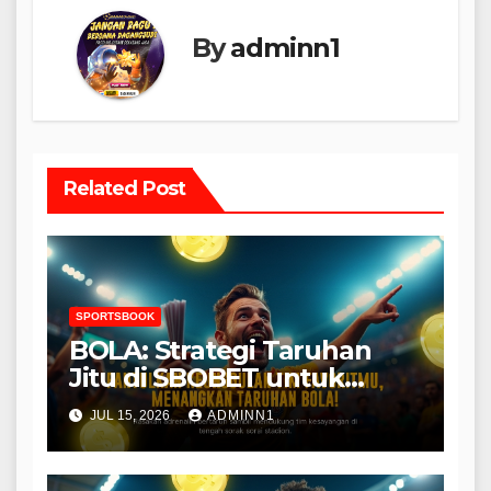
By
adminn1
Related Post
SPORTSBOOK
BOLA: Strategi Taruhan
Jitu di SBOBET untuk
Penggemar Sepak Bola
JUL 15, 2026
ADMINN1