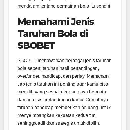
mendalam tentang permainan bola itu sendiri.
Memahami Jenis
Taruhan Bola di
SBOBET
SBOBET menawarkan berbagai jenis taruhan
bola seperti taruhan hasil pertandingan,
over/under, handicap, dan parlay. Memahami
tiap jenis taruhan ini penting agar kamu bisa
memilih yang sesuai dengan gaya bermain
dan analisis pertandingan kamu. Contohnya,
taruhan handicap memberikan peluang untuk
menyeimbangkan kekuatan kedua tim,
sehingga adil dan strategis untuk dipilih.