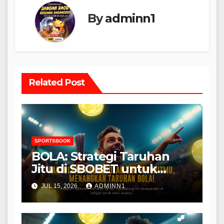
By
adminn1
Related Post
SPORTSBOOK
BOLA: Strategi Taruhan
Jitu di SBOBET untuk
Penggemar Sepak Bola
JUL 15, 2026
ADMINN1