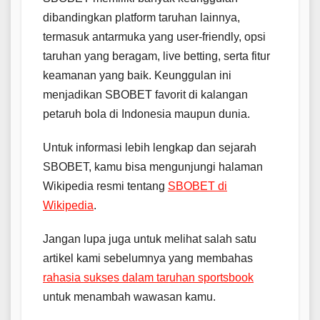
dibandingkan platform taruhan lainnya,
termasuk antarmuka yang user-friendly, opsi
taruhan yang beragam, live betting, serta fitur
keamanan yang baik. Keunggulan ini
menjadikan SBOBET favorit di kalangan
petaruh bola di Indonesia maupun dunia.
Untuk informasi lebih lengkap dan sejarah
SBOBET, kamu bisa mengunjungi halaman
Wikipedia resmi tentang
SBOBET di
Wikipedia
.
Jangan lupa juga untuk melihat salah satu
artikel kami sebelumnya yang membahas
rahasia sukses dalam taruhan sportsbook
untuk menambah wawasan kamu.