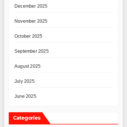
December 2025
November 2025
October 2025
September 2025
August 2025
July 2025
June 2025
Categories