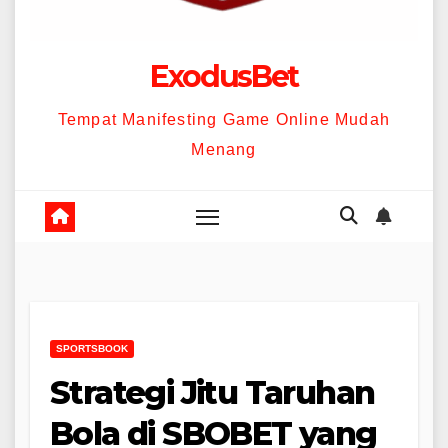
ExodusBet
Tempat Manifesting Game Online Mudah
Menang
SPORTSBOOK
Strategi Jitu Taruhan
Bola di SBOBET yang