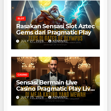
SLOT
Rasakan Sensasi Slot Aztec
Gems dari Pragmatic Play
JULY 27, 2026
ADMINN1
CASINO
Sensasi Bermain Live
Casino Pragmatic Play Live
yang Menggetarkan
JULY 25, 2026
ADMINN1