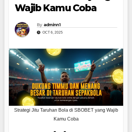
Wajib Kamu Coba
By
adminn1
OCT 6, 2025
Strategi Jitu Taruhan Bola di SBOBET yang Wajib
Kamu Coba