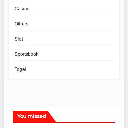
Casino
Others
Slot
Sportsbook
Togel
You missed