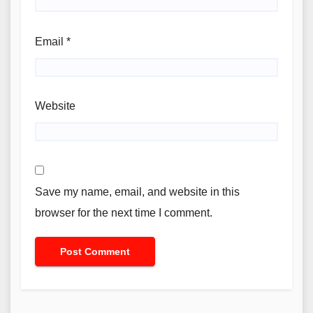
Email
*
Website
Save my name, email, and website in this
browser for the next time I comment.