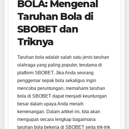
BOLA: Mengenal
Taruhan Bola di
SBOBET dan
Triknya
Taruhan bola adalah salah satu jenis taruhan
olahraga yang paling populer, terutama di
platform SBOBET. Jika Anda seorang
penggemar sepak bola sekaligus ingin
mencoba peruntungan, memahami taruhan
bola di SBOBET dapat menjadi keuntungan
besar dalam upaya Anda meraih
kemenangan. Dalam artikel ini, kita akan
mengupas secara lengkap bagaimana
taruhan bola bekerja di SBOBET serta trik-trik