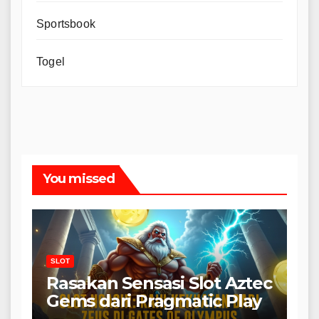
Sportsbook
Togel
You missed
SLOT
Rasakan Sensasi Slot Aztec
Gems dari Pragmatic Play