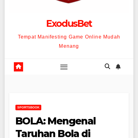
ExodusBet
Tempat Manifesting Game Online Mudah
Menang
SPORTSBOOK
BOLA: Mengenal
Taruhan Bola di