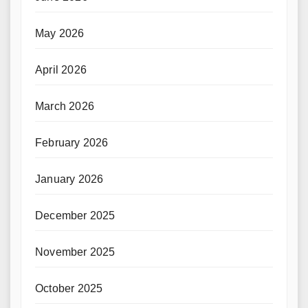
May 2026
April 2026
March 2026
February 2026
January 2026
December 2025
November 2025
October 2025