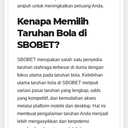
ampuh untuk meningkatkan peluang Anda.
Kenapa Memilih
Taruhan Bola di
SBOBET?
SBOBET merupakan salah satu penyedia
taruhan olahraga terbesar di dunia dengan
fokus utama pada taruhan bola. Kelebihan
utama taruhan bola di SBOBET meliputi
variasi pasar taruhan yang lengkap, odds
yang kompetitif, dan kemudahan akses
melalui platform mobile dan desktop. Hal ini
membuat pengalaman taruhan Anda menjadi
lebih mengasyikkan dan berpotensi