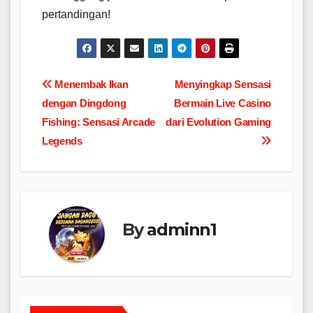
pertandingan!
Post
Menembak Ikan
Menyingkap Sensasi
dengan Dingdong
Bermain Live Casino
navigation
Fishing: Sensasi Arcade
dari Evolution Gaming
Legends
By
adminn1