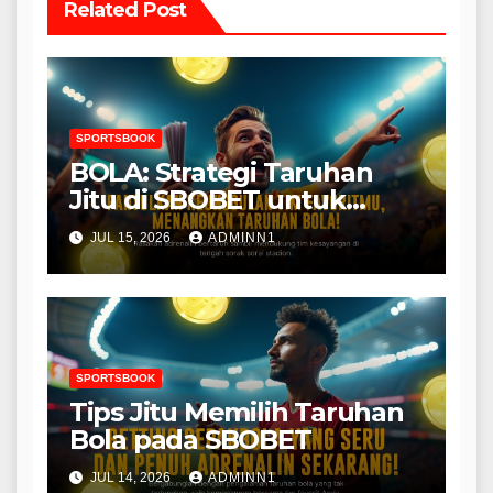
Related Post
SPORTSBOOK
BOLA: Strategi Taruhan
Jitu di SBOBET untuk
Penggemar Sepak Bola
JUL 15, 2026
ADMINN1
SPORTSBOOK
Tips Jitu Memilih Taruhan
Bola pada SBOBET
JUL 14, 2026
ADMINN1