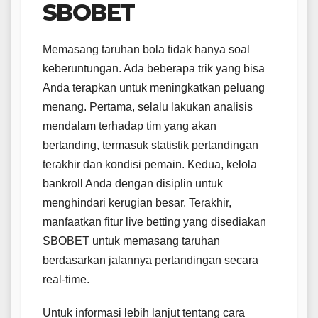
SBOBET
Memasang taruhan bola tidak hanya soal
keberuntungan. Ada beberapa trik yang bisa
Anda terapkan untuk meningkatkan peluang
menang. Pertama, selalu lakukan analisis
mendalam terhadap tim yang akan
bertanding, termasuk statistik pertandingan
terakhir dan kondisi pemain. Kedua, kelola
bankroll Anda dengan disiplin untuk
menghindari kerugian besar. Terakhir,
manfaatkan fitur live betting yang disediakan
SBOBET untuk memasang taruhan
berdasarkan jalannya pertandingan secara
real-time.
Untuk informasi lebih lanjut tentang cara