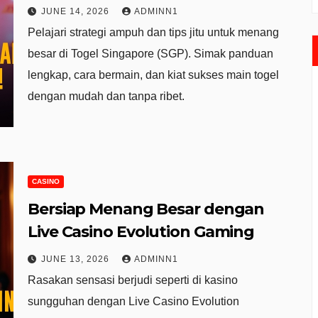
JUNE 14, 2026
ADMINN1
Pelajari strategi ampuh dan tips jitu untuk menang
besar di Togel Singapore (SGP). Simak panduan
lengkap, cara bermain, dan kiat sukses main togel
dengan mudah dan tanpa ribet.
CASINO
Bersiap Menang Besar dengan
Live Casino Evolution Gaming
JUNE 13, 2026
ADMINN1
Rasakan sensasi berjudi seperti di kasino
sungguhan dengan Live Casino Evolution