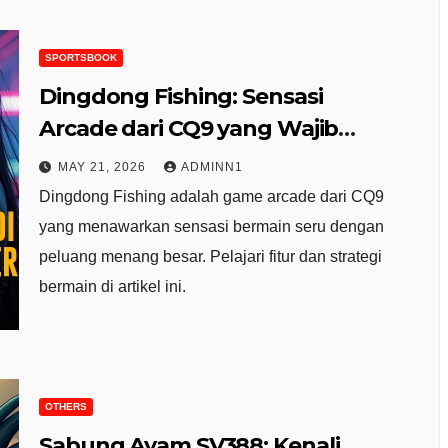
SPORTSBOOK
Dingdong Fishing: Sensasi
Arcade dari CQ9 yang Wajib
Dicoba
MAY 21, 2026
ADMINN1
Dingdong Fishing adalah game arcade dari CQ9
yang menawarkan sensasi bermain seru dengan
peluang menang besar. Pelajari fitur dan strategi
bermain di artikel ini.
OTHERS
Sabung Ayam SV388: Kenali