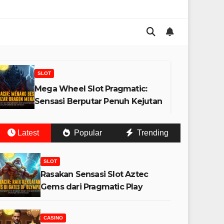
TOGEL
Rahasia Menang Togel Hongkong:
utan
Tips Jitu dan Strategi Ampuh
Latest
Popular
Trending
SLOT
Rasakan Sensasi Slot Aztec
Gems dari Pragmatic Play
CASINO