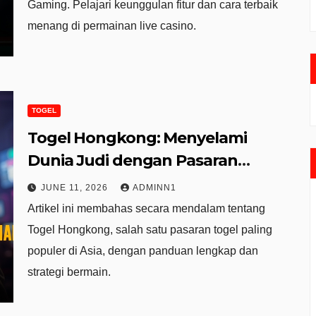
Gaming. Pelajari keunggulan fitur dan cara terbaik
menang di permainan live casino.
TOGEL
Togel Hongkong: Menyelami
Dunia Judi dengan Pasaran
Paling Populer
JUNE 11, 2026
ADMINN1
Artikel ini membahas secara mendalam tentang
Togel Hongkong, salah satu pasaran togel paling
populer di Asia, dengan panduan lengkap dan
strategi bermain.