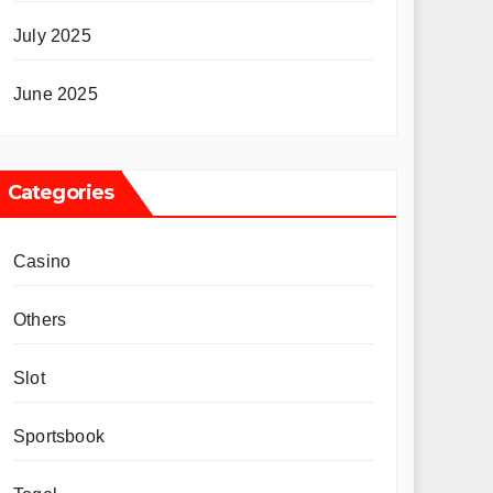
July 2025
June 2025
Categories
Casino
Others
Slot
Sportsbook