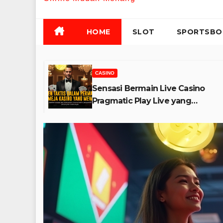
HOME
SLOT
SPORTSBO
CASINO
in Live Casino
Evolution Gaming: Ra
y Live yang
Casino dengan Sensa
n