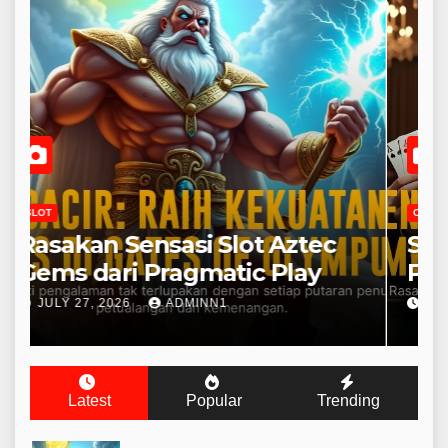
SLOT
Rasakan Sensasi Slot Aztec
Gems dari Pragmatic Play
JULY 27, 2026
ADMINN1
Latest
Popular
Trending