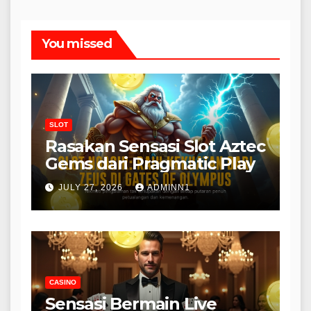
You missed
SLOT
Rasakan Sensasi Slot Aztec
Gems dari Pragmatic Play
JULY 27, 2026
ADMINN1
CASINO
Sensasi Bermain Live