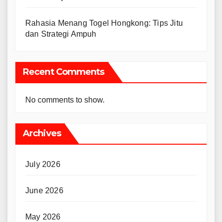
Rahasia Menang Togel Hongkong: Tips Jitu
dan Strategi Ampuh
Recent Comments
No comments to show.
Archives
July 2026
June 2026
May 2026