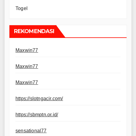
Togel
REKOMENDASI
Maxwin77
Maxwin77
Maxwin77
https://slotngacir.com/
https://sbmptn.or.id/
sensational77