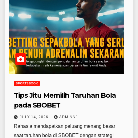
SPORTSBOOK
Tips Jitu Memilih Taruhan Bola
pada SBOBET
JULY 14, 2026
ADMINN1
Rahasia mendapatkan peluang menang besar
saat taruhan bola di SBOBET dengan strategi