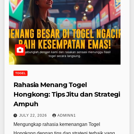
TOGEL
Rahasia Menang Togel
Hongkong: Tips Jitu dan Strategi
Ampuh
JULY 22, 2026
ADMINN1
Mengungkap rahasia kemenangan Togel
Hongkong dengan tips dan strategi terbaik yang