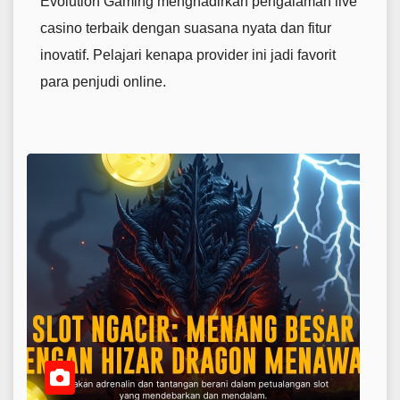
Evolution Gaming menghadirkan pengalaman live
casino terbaik dengan suasana nyata dan fitur
inovatif. Pelajari kenapa provider ini jadi favorit
para penjudi online.