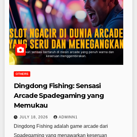
OTHERS
Dingdong Fishing: Sensasi
Arcade Spadegaming yang
Memukau
JULY 18, 2026
ADMINN1
Dingdong Fishing adalah game arcade dari
Spadegaming yang menawarkan keseruan