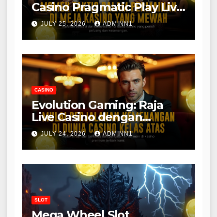
Casino Pragmatic Play Live
yang Menggetarkan
JULY 25, 2026
ADMINN1
CASINO
Evolution Gaming: Raja
Live Casino dengan
Sensasi Otentik
JULY 24, 2026
ADMINN1
SLOT
Mega Wheel Slot