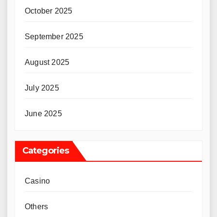
October 2025
September 2025
August 2025
July 2025
June 2025
Categories
Casino
Others