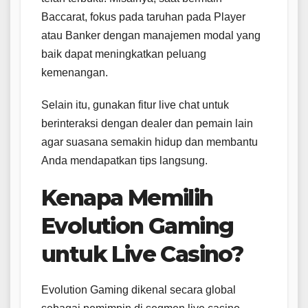
Baccarat, fokus pada taruhan pada Player
atau Banker dengan manajemen modal yang
baik dapat meningkatkan peluang
kemenangan.
Selain itu, gunakan fitur live chat untuk
berinteraksi dengan dealer dan pemain lain
agar suasana semakin hidup dan membantu
Anda mendapatkan tips langsung.
Kenapa Memilih
Evolution Gaming
untuk Live Casino?
Evolution Gaming dikenal secara global