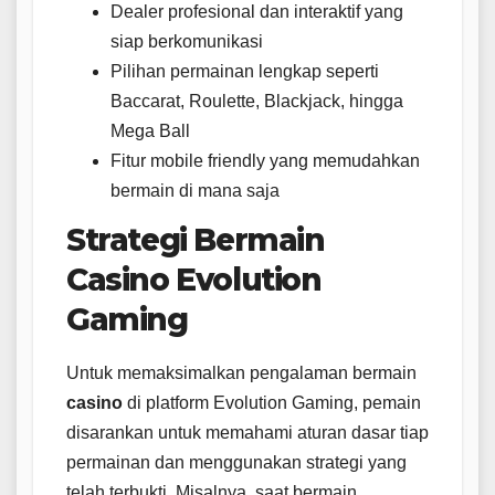
Dealer profesional dan interaktif yang
siap berkomunikasi
Pilihan permainan lengkap seperti
Baccarat, Roulette, Blackjack, hingga
Mega Ball
Fitur mobile friendly yang memudahkan
bermain di mana saja
Strategi Bermain
Casino Evolution
Gaming
Untuk memaksimalkan pengalaman bermain
casino
di platform Evolution Gaming, pemain
disarankan untuk memahami aturan dasar tiap
permainan dan menggunakan strategi yang
telah terbukti. Misalnya, saat bermain