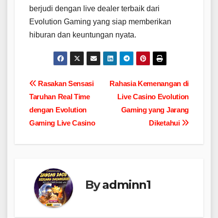
berjudi dengan live dealer terbaik dari
Evolution Gaming yang siap memberikan
hiburan dan keuntungan nyata.
Post
Rasakan Sensasi
Rahasia Kemenangan di
Taruhan Real Time
Live Casino Evolution
navigation
dengan Evolution
Gaming yang Jarang
Gaming Live Casino
Diketahui
By
adminn1