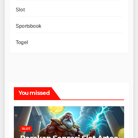
Slot
Sportsbook
Togel
You missed
SLOT