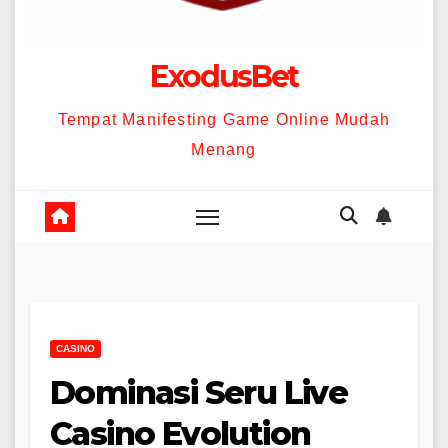
ExodusBet
Tempat Manifesting Game Online Mudah
Menang
CASINO
Dominasi Seru Live
Casino Evolution