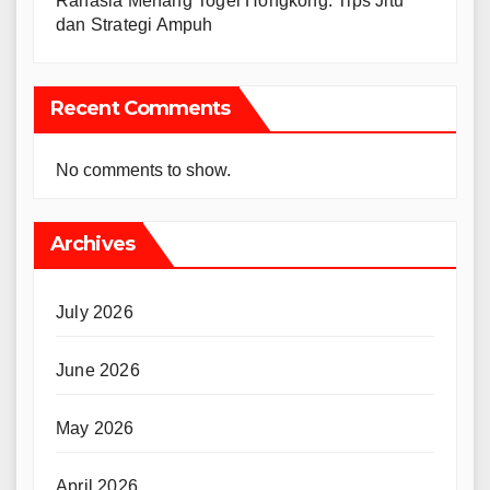
Rahasia Menang Togel Hongkong: Tips Jitu
dan Strategi Ampuh
Recent Comments
No comments to show.
Archives
July 2026
June 2026
May 2026
April 2026