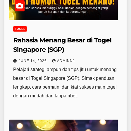
TOGEL
Rahasia Menang Besar di Togel
Singapore (SGP)
JUNE 14, 2026
ADMINN1
Pelajari strategi ampuh dan tips jitu untuk menang
besar di Togel Singapore (SGP). Simak panduan
lengkap, cara bermain, dan kiat sukses main togel
dengan mudah dan tanpa ribet.