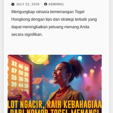
JULY 22, 2026
ADMINN1
Mengungkap rahasia kemenangan Togel
Hongkong dengan tips dan strategi terbaik yang
dapat meningkatkan peluang menang Anda
secara signifikan.