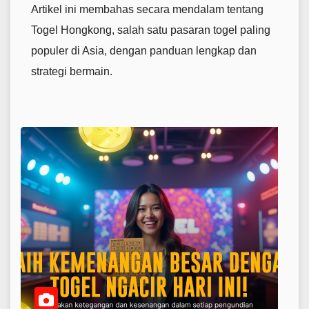
Artikel ini membahas secara mendalam tentang
Togel Hongkong, salah satu pasaran togel paling
populer di Asia, dengan panduan lengkap dan
strategi bermain.