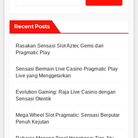
Recent Posts
Rasakan Sensasi Slot Aztec Gems dari
Pragmatic Play
Sensasi Bermain Live Casino Pragmatic Play
Live yang Menggetarkan
Evolution Gaming: Raja Live Casino dengan
Sensasi Otentik
Mega Wheel Slot Pragmatic: Sensasi Berputar
Penuh Kejutan