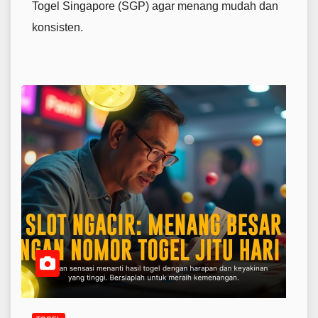
Togel Singapore (SGP) agar menang mudah dan
konsisten.