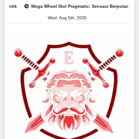
Skip
heel Slot Pragmatic: Sensasi Berputar Penuh Kejutan
Raha
to
Wed. Aug 5th, 2026
content