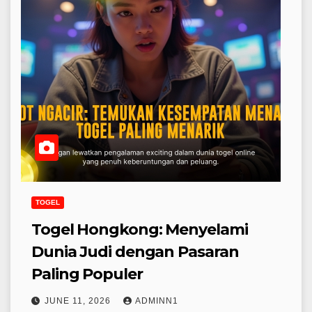
TOGEL
Togel Hongkong: Menyelami
Dunia Judi dengan Pasaran
Paling Populer
JUNE 11, 2026
ADMINN1