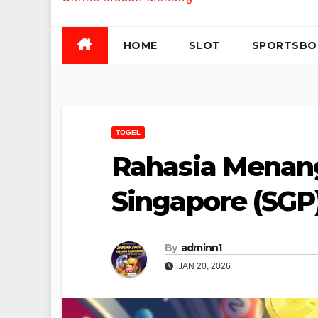
HOME
SLOT
SPORTSBO
TOGEL
Rahasia Menang
Singapore (SGP
By
adminn1
JAN 20, 2026