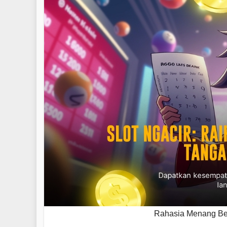
Rahasia Menang Bes