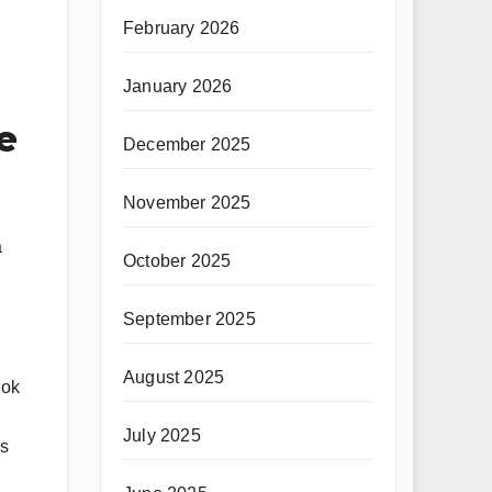
February 2026
January 2026
e
December 2025
November 2025
a
October 2025
September 2025
August 2025
lok
July 2025
as