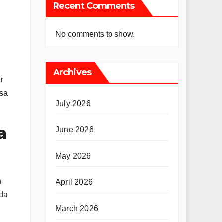
Recent Comments
No comments to show.
Archives
r
isa
July 2026
a
June 2026
May 2026
n
April 2026
nda
March 2026