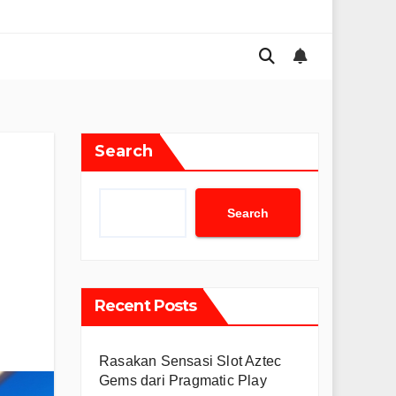
Search
Search
Recent Posts
Rasakan Sensasi Slot Aztec
Gems dari Pragmatic Play