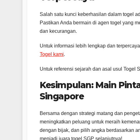
Salah satu kunci keberhasilan dalam togel ad
Pastikan Anda bermain di agen togel yang me
dan kecurangan.
Untuk informasi lebih lengkap dan terpercay
Togel kami
.
Untuk referensi sejarah dan asal usul Togel
Kesimpulan: Main Pinta
Singapore
Bersama dengan strategi matang dan penget
meningkatkan peluang untuk meraih kemenang
dengan bijak, dan pilih angka berdasarkan 
menjadi juara togel SGP selanjutnya!