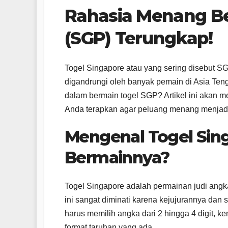
Rahasia Menang Be
(SGP) Terungkap!
Togel Singapore atau yang sering disebut S
digandrungi oleh banyak pemain di Asia Te
dalam bermain togel SGP? Artikel ini akan me
Anda terapkan agar peluang menang menjadi l
Mengenal Togel Sing
Bermainnya?
Togel Singapore adalah permainan judi angk
ini sangat diminati karena kejujurannya dan
harus memilih angka dari 2 hingga 4 digit,
format taruhan yang ada.