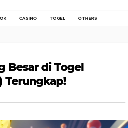
OK
CASINO
TOGEL
OTHERS
 Besar di Togel
) Terungkap!