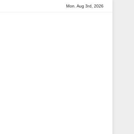
Mon. Aug 3rd, 2026
Hongkong: Tips Jitu dan Strategi Ampuh
Rasakan Sensas