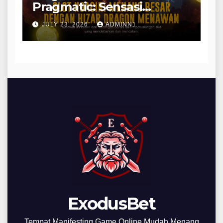
Pragmatic: Sensasi
Berputar Penuh Kejutan
JULY 23, 2026
ADMINN1
ExodusBet
Tempat Manifesting Game Online Mudah Menang