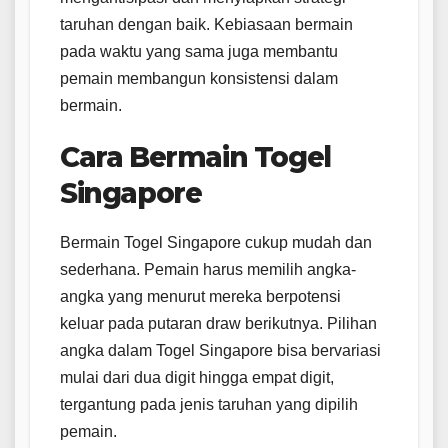
taruhan dengan baik. Kebiasaan bermain
pada waktu yang sama juga membantu
pemain membangun konsistensi dalam
bermain.
Cara Bermain Togel
Singapore
Bermain Togel Singapore cukup mudah dan
sederhana. Pemain harus memilih angka-
angka yang menurut mereka berpotensi
keluar pada putaran draw berikutnya. Pilihan
angka dalam Togel Singapore bisa bervariasi
mulai dari dua digit hingga empat digit,
tergantung pada jenis taruhan yang dipilih
pemain.