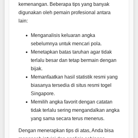
kemenangan. Beberapa tips yang banyak
digunakan oleh pemain profesional antara
lain:
Menganalisis keluaran angka
sebelumnya untuk mencari pola.
Menetapkan batas taruhan agar tidak
terlalu besar dan tetap bermain dengan
bijak.
Memanfaatkan hasil statistik resmi yang
biasanya tersedia di situs resmi togel
Singapore.
Memilih angka favorit dengan catatan
tidak terlalu sering mengandalkan angka
yang sama secara terus menerus.
Dengan menerapkan tips di atas, Anda bisa