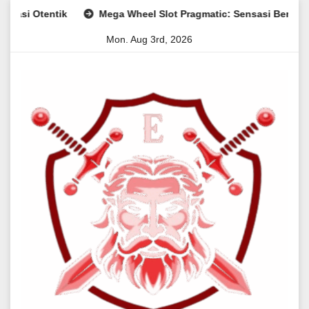
Skip
ik
Mega Wheel Slot Pragmatic: Sensasi Berputar Penuh Kej
to
Mon. Aug 3rd, 2026
content