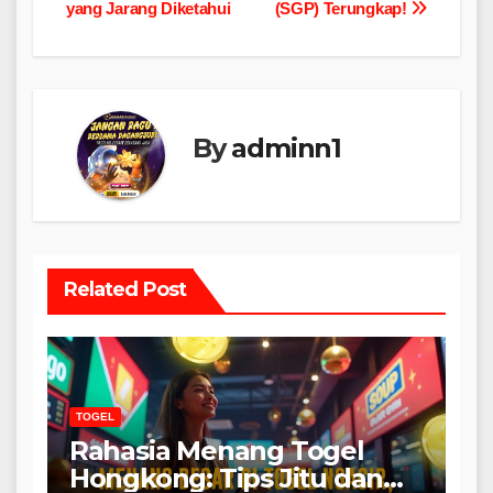
navigation
yang Jarang Diketahui
(SGP) Terungkap!
By
adminn1
Related Post
TOGEL
Rahasia Menang Togel
Hongkong: Tips Jitu dan