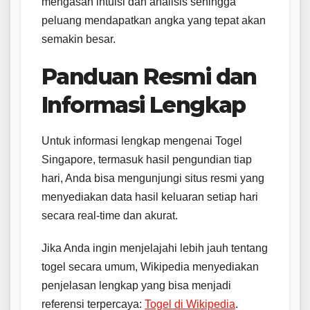
mengasah intuisi dan analisis sehingga
peluang mendapatkan angka yang tepat akan
semakin besar.
Panduan Resmi dan
Informasi Lengkap
Untuk informasi lengkap mengenai Togel
Singapore, termasuk hasil pengundian tiap
hari, Anda bisa mengunjungi situs resmi yang
menyediakan data hasil keluaran setiap hari
secara real-time dan akurat.
Jika Anda ingin menjelajahi lebih jauh tentang
togel secara umum, Wikipedia menyediakan
penjelasan lengkap yang bisa menjadi
referensi terpercaya:
Togel di Wikipedia
.