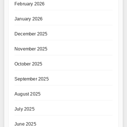
February 2026
January 2026
December 2025
November 2025
October 2025
September 2025
August 2025
July 2025
June 2025