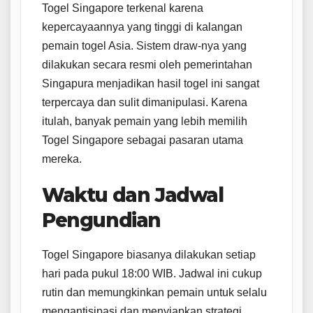
Togel Singapore terkenal karena
kepercayaannya yang tinggi di kalangan
pemain togel Asia. Sistem draw-nya yang
dilakukan secara resmi oleh pemerintahan
Singapura menjadikan hasil togel ini sangat
terpercaya dan sulit dimanipulasi. Karena
itulah, banyak pemain yang lebih memilih
Togel Singapore sebagai pasaran utama
mereka.
Waktu dan Jadwal
Pengundian
Togel Singapore biasanya dilakukan setiap
hari pada pukul 18:00 WIB. Jadwal ini cukup
rutin dan memungkinkan pemain untuk selalu
mengantisipasi dan menyiapkan strategi