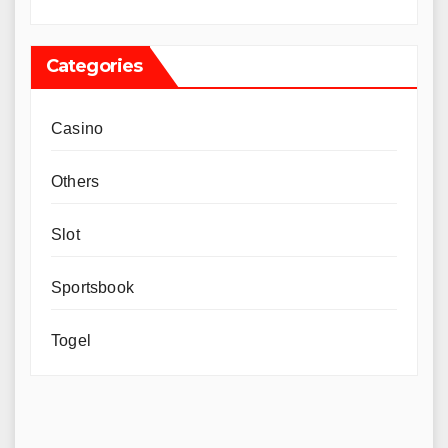
Categories
Casino
Others
Slot
Sportsbook
Togel