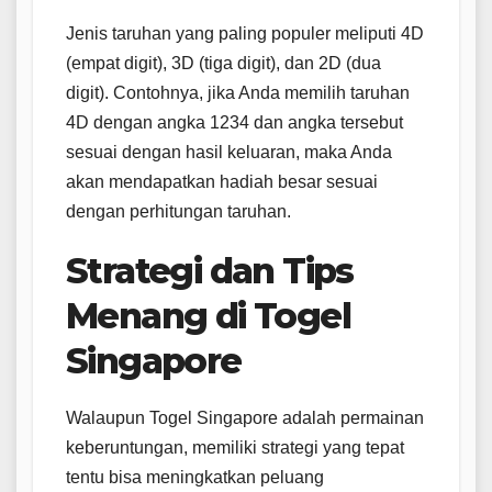
Jenis taruhan yang paling populer meliputi 4D
(empat digit), 3D (tiga digit), dan 2D (dua
digit). Contohnya, jika Anda memilih taruhan
4D dengan angka 1234 dan angka tersebut
sesuai dengan hasil keluaran, maka Anda
akan mendapatkan hadiah besar sesuai
dengan perhitungan taruhan.
Strategi dan Tips
Menang di Togel
Singapore
Walaupun Togel Singapore adalah permainan
keberuntungan, memiliki strategi yang tepat
tentu bisa meningkatkan peluang