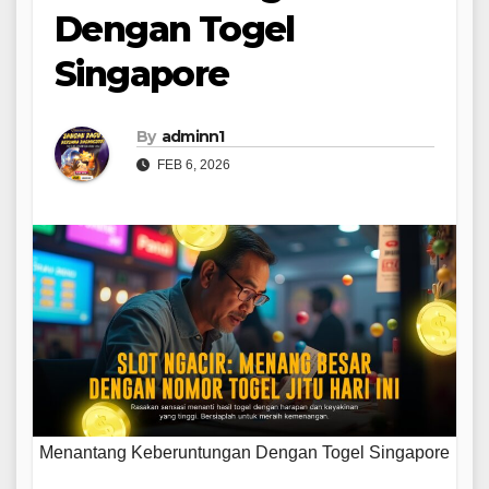
Dengan Togel
Singapore
By
adminn1
FEB 6, 2026
Menantang Keberuntungan Dengan Togel Singapore