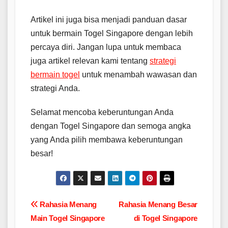
Artikel ini juga bisa menjadi panduan dasar
untuk bermain Togel Singapore dengan lebih
percaya diri. Jangan lupa untuk membaca
juga artikel relevan kami tentang
strategi
bermain togel
untuk menambah wawasan dan
strategi Anda.
Selamat mencoba keberuntungan Anda
dengan Togel Singapore dan semoga angka
yang Anda pilih membawa keberuntungan
besar!
Post
Rahasia Menang
Rahasia Menang Besar
Main Togel Singapore
di Togel Singapore