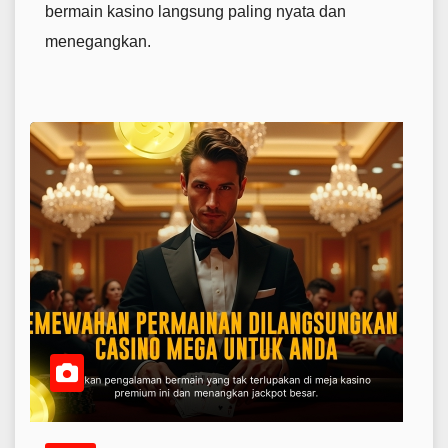
bermain kasino langsung paling nyata dan
menegangkan.