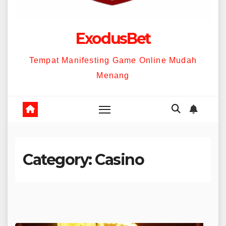
ExodusBet
Tempat Manifesting Game Online Mudah
Menang
Category:
Casino