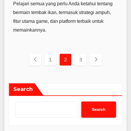
Pelajari semua yang perlu Anda ketahui tentang
bermain tembak ikan, termasuk strategi ampuh,
fitur utama game, dan platform terbaik untuk
memainkannya.
Posts
1
2
3
pagination
Search
Search