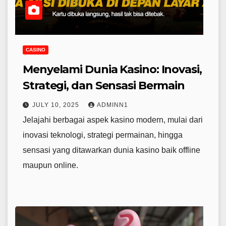
CASINO
Menyelami Dunia Kasino: Inovasi,
Strategi, dan Sensasi Bermain
JULY 10, 2025
ADMINN1
Jelajahi berbagai aspek kasino modern, mulai dari
inovasi teknologi, strategi permainan, hingga
sensasi yang ditawarkan dunia kasino baik offline
maupun online.