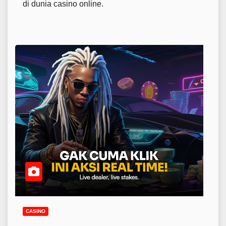
di dunia casino online.
CASINO