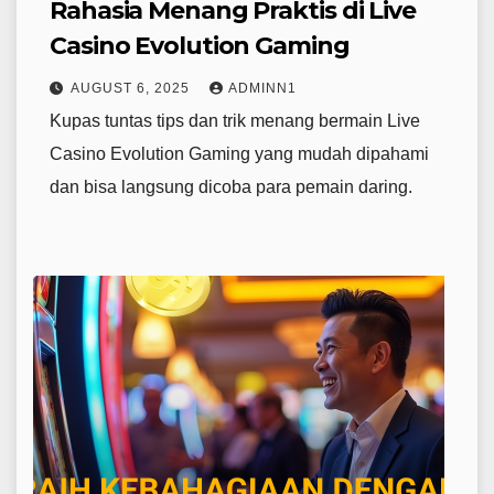
Rahasia Menang Praktis di Live
Casino Evolution Gaming
AUGUST 6, 2025
ADMINN1
Kupas tuntas tips dan trik menang bermain Live
Casino Evolution Gaming yang mudah dipahami
dan bisa langsung dicoba para pemain daring.