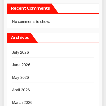
Recent Comments
No comments to show.
Archives
July 2026
June 2026
May 2026
April 2026
March 2026