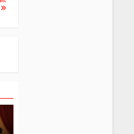
an:
k