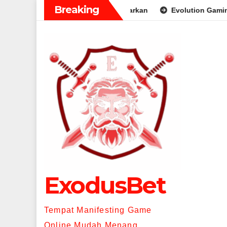
Skip
Breaking
 Play Live yang Menggetarkan
Evolution Gaming: Raja Live
to
content
ExodusBet
Tempat Manifesting Game
Online Mudah Menang