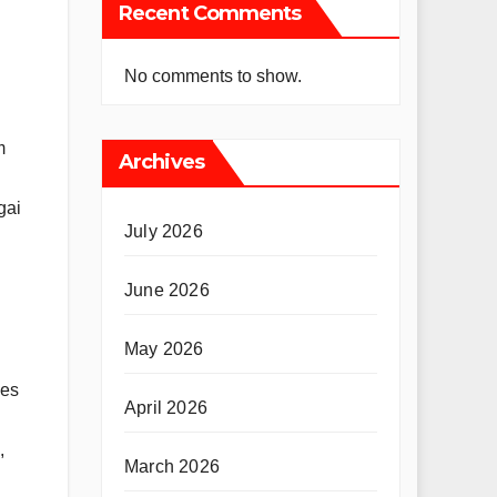
Recent Comments
No comments to show.
m
Archives
gai
July 2026
June 2026
May 2026
ses
April 2026
,
March 2026