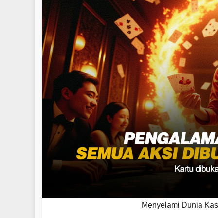
Menyelami Dunia Kasin