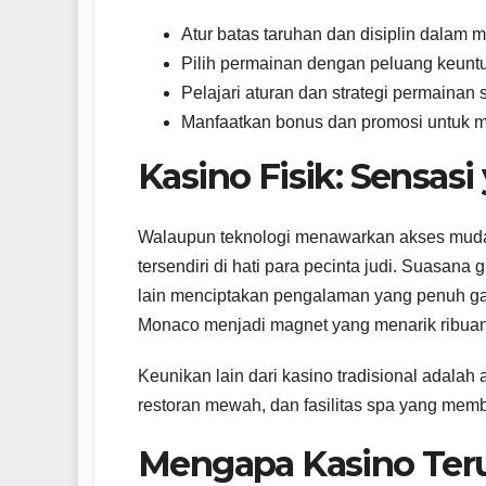
Atur batas taruhan dan disiplin dalam m
Pilih permainan dengan peluang keuntu
Pelajari aturan dan strategi permainan
Manfaatkan bonus dan promosi untuk 
Kasino Fisik: Sensas
Walaupun teknologi menawarkan akses mudah
tersendiri di hati para pecinta judi. Suasana
lain menciptakan pengalaman yang penuh gair
Monaco menjadi magnet yang menarik ribuan
Keunikan lain dari kasino tradisional adalah
restoran mewah, dan fasilitas spa yang memb
Mengapa Kasino Ter