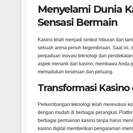
Menyelami Dunia Kas
Sensasi Bermain
Kasino telah menjadi simbol hiburan dan t
sebuah arena penuh kegembiraan. Saat ini, d
perpaduan inovasi teknologi dan pendekatan
aspek menarik dari kasino, membawa Anda pa
memadukan keseruan dan peluang.
Transformasi Kasino d
Perkembangan teknologi telah merevolusi kon
dengan mudah di berbagai perangkat. Platfo
berbagai permainan kasino tanpa harus mening
kasino digital memberikan pengalaman imersi