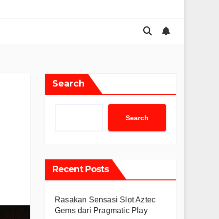
Search
Search
Recent Posts
Rasakan Sensasi Slot Aztec
Gems dari Pragmatic Play