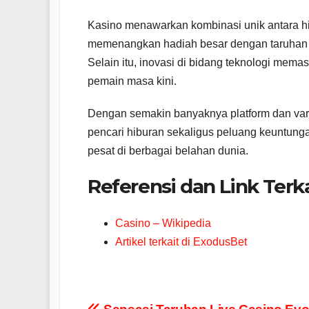
Kasino menawarkan kombinasi unik antara hi
memenangkan hadiah besar dengan taruhan k
Selain itu, inovasi di bidang teknologi mema
pemain masa kini.
Dengan semakin banyaknya platform dan varia
pencari hiburan sekaligus peluang keuntungan
pesat di berbagai belahan dunia.
Referensi dan Link Terka
Casino – Wikipedia
Artikel terkait di ExodusBet