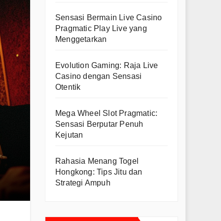
Sensasi Bermain Live Casino
Pragmatic Play Live yang
Menggetarkan
Evolution Gaming: Raja Live
Casino dengan Sensasi
Otentik
Mega Wheel Slot Pragmatic:
Sensasi Berputar Penuh
Kejutan
Rahasia Menang Togel
Hongkong: Tips Jitu dan
Strategi Ampuh