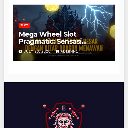
SLOT
Mega Wheel Slot
Pragmatic: Sensasi
Berputar Penuh Kejutan
JULY 23, 2026
ADMINN1