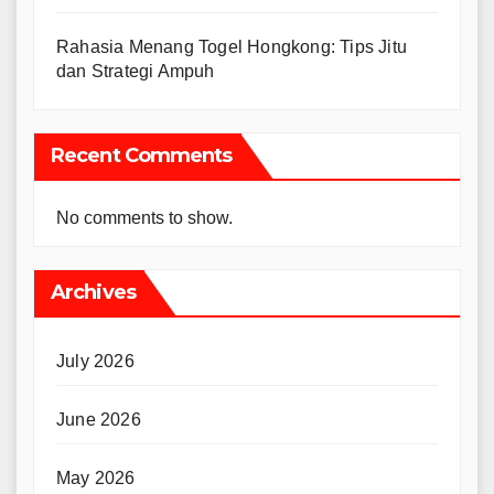
Rahasia Menang Togel Hongkong: Tips Jitu
dan Strategi Ampuh
Recent Comments
No comments to show.
Archives
July 2026
June 2026
May 2026