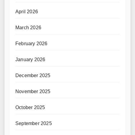
April 2026
March 2026
February 2026
January 2026
December 2025
November 2025
October 2025
September 2025