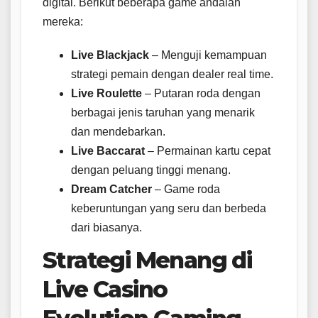
digital. Berikut beberapa game andalan
mereka:
Live Blackjack
– Menguji kemampuan
strategi pemain dengan dealer real time.
Live Roulette
– Putaran roda dengan
berbagai jenis taruhan yang menarik
dan mendebarkan.
Live Baccarat
– Permainan kartu cepat
dengan peluang tinggi menang.
Dream Catcher
– Game roda
keberuntungan yang seru dan berbeda
dari biasanya.
Strategi Menang di
Live Casino