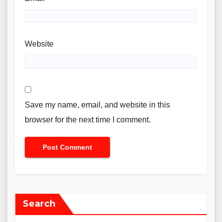
Website
Save my name, email, and website in this
browser for the next time I comment.
Search