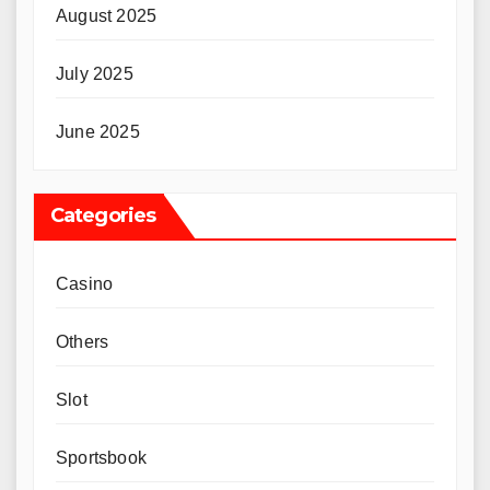
August 2025
July 2025
June 2025
Categories
Casino
Others
Slot
Sportsbook