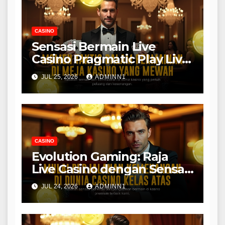
CASINO
Sensasi Bermain Live
Casino Pragmatic Play Live
yang Menggetarkan
JUL 25, 2026
ADMINN1
CASINO
Evolution Gaming: Raja
Live Casino dengan Sensasi
Otentik
JUL 24, 2026
ADMINN1