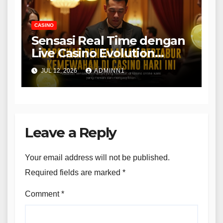
CASINO
Sensasi Real Time dengan
Live Casino Evolution
Gaming
JUL 12, 2026
ADMINN1
Leave a Reply
Your email address will not be published.
Required fields are marked
*
Comment
*