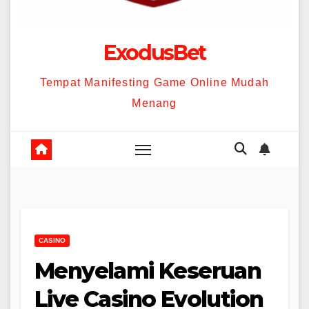
ExodusBet
Tempat Manifesting Game Online Mudah
Menang
CASINO
Menyelami Keseruan
Live Casino Evolution