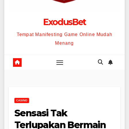
ExodusBet
Tempat Manifesting Game Online Mudah
Menang
CASINO
Sensasi Tak
Terlupakan Bermain