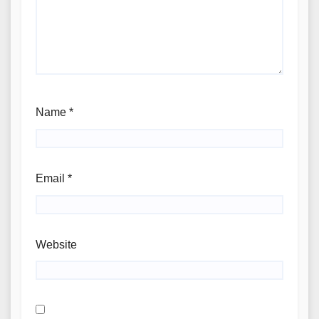
Name
*
Email
*
Website