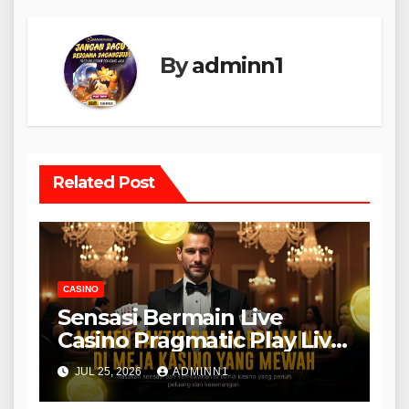
By
adminn1
Related Post
CASINO
Sensasi Bermain Live
Casino Pragmatic Play Live
yang Menggetarkan
JUL 25, 2026
ADMINN1