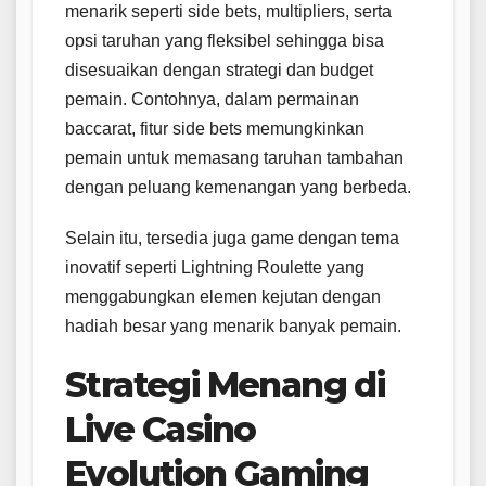
menarik seperti side bets, multipliers, serta
opsi taruhan yang fleksibel sehingga bisa
disesuaikan dengan strategi dan budget
pemain. Contohnya, dalam permainan
baccarat, fitur side bets memungkinkan
pemain untuk memasang taruhan tambahan
dengan peluang kemenangan yang berbeda.
Selain itu, tersedia juga game dengan tema
inovatif seperti Lightning Roulette yang
menggabungkan elemen kejutan dengan
hadiah besar yang menarik banyak pemain.
Strategi Menang di
Live Casino
Evolution Gaming