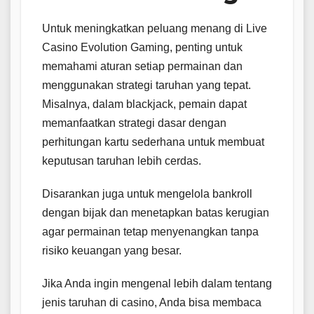
Untuk meningkatkan peluang menang di Live
Casino Evolution Gaming, penting untuk
memahami aturan setiap permainan dan
menggunakan strategi taruhan yang tepat.
Misalnya, dalam blackjack, pemain dapat
memanfaatkan strategi dasar dengan
perhitungan kartu sederhana untuk membuat
keputusan taruhan lebih cerdas.
Disarankan juga untuk mengelola bankroll
dengan bijak dan menetapkan batas kerugian
agar permainan tetap menyenangkan tanpa
risiko keuangan yang besar.
Jika Anda ingin mengenal lebih dalam tentang
jenis taruhan di casino, Anda bisa membaca