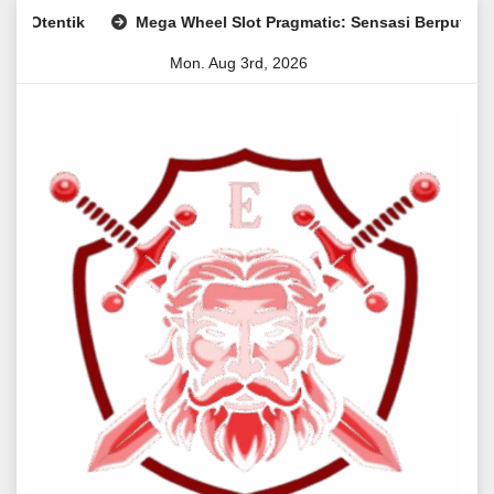
Skip
Mega Wheel Slot Pragmatic: Sensasi Berputar Penuh Kejut
to
Mon. Aug 3rd, 2026
content