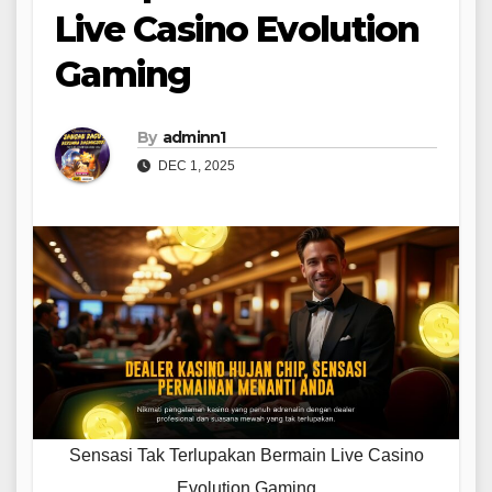
Live Casino Evolution
Gaming
By
adminn1
DEC 1, 2025
Sensasi Tak Terlupakan Bermain Live Casino
Evolution Gaming