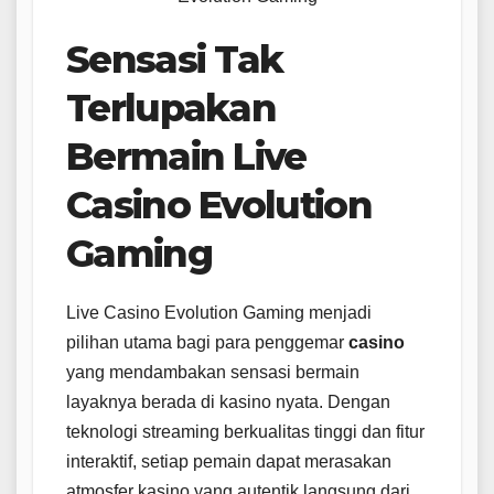
Sensasi Tak
Terlupakan
Bermain Live
Casino Evolution
Gaming
Live Casino Evolution Gaming menjadi
pilihan utama bagi para penggemar
casino
yang mendambakan sensasi bermain
layaknya berada di kasino nyata. Dengan
teknologi streaming berkualitas tinggi dan fitur
interaktif, setiap pemain dapat merasakan
atmosfer kasino yang autentik langsung dari