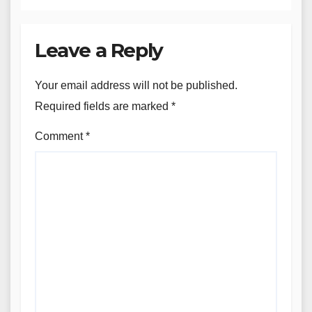
Leave a Reply
Your email address will not be published.
Required fields are marked
*
Comment
*