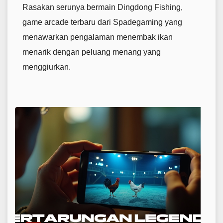
Rasakan serunya bermain Dingdong Fishing,
game arcade terbaru dari Spadegaming yang
menawarkan pengalaman menembak ikan
menarik dengan peluang menang yang
menggiurkan.