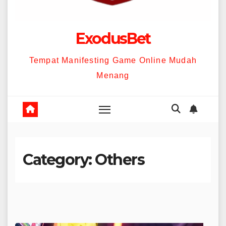
ExodusBet
Tempat Manifesting Game Online Mudah
Menang
Category:
Others