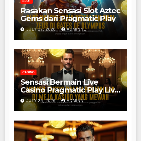
SLOT
Rasakan Sensasi Slot Aztec
Gems dari Pragmatic Play
JULY 27, 2026
ADMINN1
CASINO
Sensasi Bermain Live
Casino Pragmatic Play Live
yang Menggetarkan
JULY 25, 2026
ADMINN1