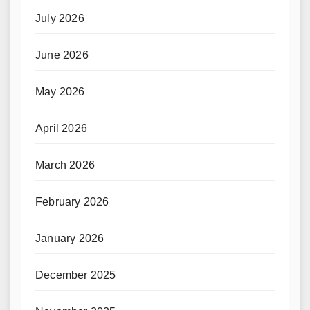
July 2026
June 2026
May 2026
April 2026
March 2026
February 2026
January 2026
December 2025