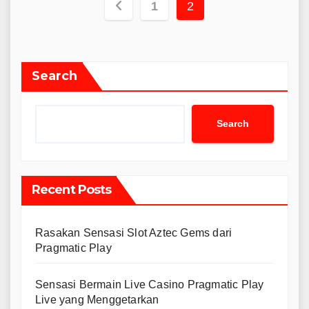
Posts
1
2
pagination
Search
Search
Recent Posts
Rasakan Sensasi Slot Aztec Gems dari
Pragmatic Play
Sensasi Bermain Live Casino Pragmatic Play
Live yang Menggetarkan