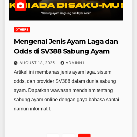
OTHERS
Mengenal Jenis Ayam Laga dan
Odds di SV388 Sabung Ayam
AUGUST 18, 2025
ADMINN1
Artikel ini membahas jenis ayam laga, sistem
odds, dan provider SV388 dalam dunia sabung
ayam. Dapatkan wawasan mendalam tentang
sabung ayam online dengan gaya bahasa santai
namun informatif.