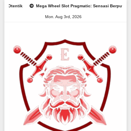
Skip
Mega Wheel Slot Pragmatic: Sensasi Berputar Penuh Kejut
to
Mon. Aug 3rd, 2026
content