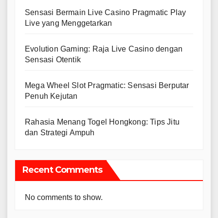
Sensasi Bermain Live Casino Pragmatic Play
Live yang Menggetarkan
Evolution Gaming: Raja Live Casino dengan
Sensasi Otentik
Mega Wheel Slot Pragmatic: Sensasi Berputar
Penuh Kejutan
Rahasia Menang Togel Hongkong: Tips Jitu
dan Strategi Ampuh
Recent Comments
No comments to show.