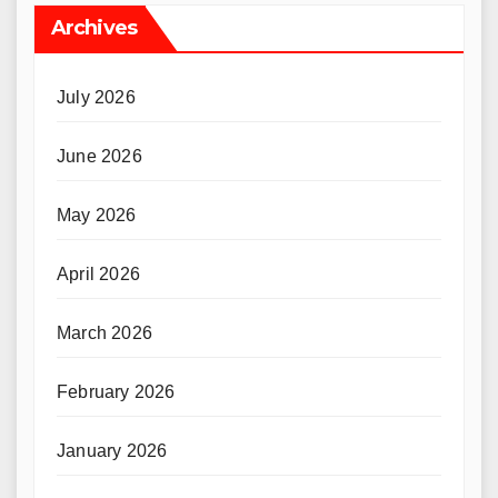
Archives
July 2026
June 2026
May 2026
April 2026
March 2026
February 2026
January 2026