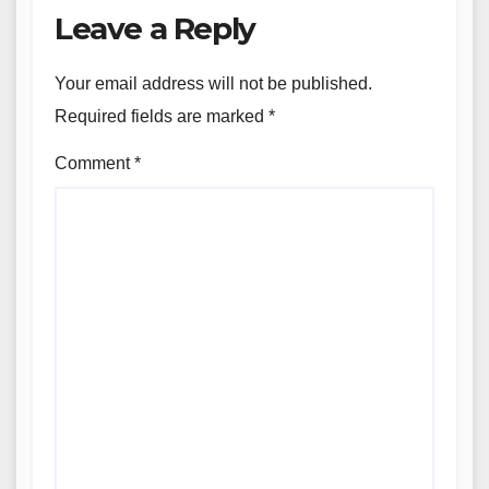
Leave a Reply
Your email address will not be published.
Required fields are marked
*
Comment
*