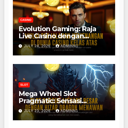
CASINO
Evolution Gaming: Raja
Live Casino dengan
Sensasi Otentik
JULY 24, 2026
ADMINN1
SLOT
Mega Wheel Slot
Pragmatic: Sensasi
Berputar Penuh Kejutan
JULY 23, 2026
ADMINN1