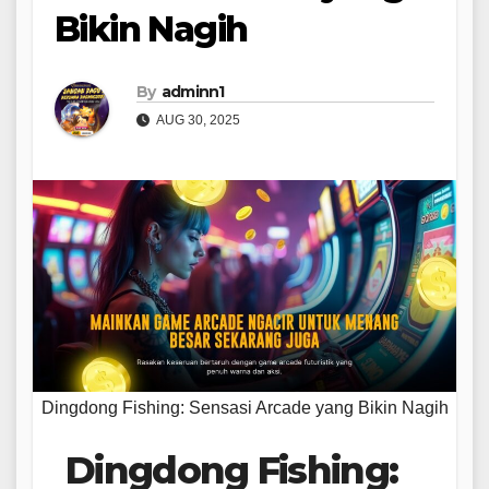
Bikin Nagih
By
adminn1
AUG 30, 2025
Dingdong Fishing: Sensasi Arcade yang Bikin Nagih
Dingdong Fishing: