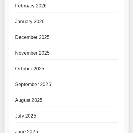
February 2026
January 2026
December 2025
November 2025
October 2025
September 2025
August 2025
July 2025
June 2025