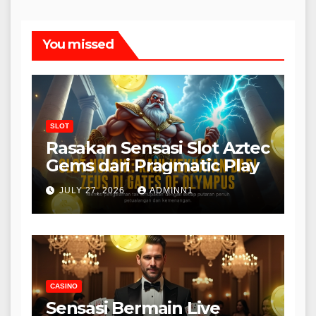
You missed
SLOT
Rasakan Sensasi Slot Aztec
Gems dari Pragmatic Play
JULY 27, 2026
ADMINN1
CASINO
Sensasi Bermain Live