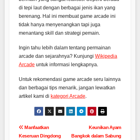
di tepi laut dengan berbagai jenis ikan yang
berenang. Hal ini membuat game arcade ini
tidak hanya menyenangkan tapi juga
menantang skill dan strategi pemain.
Ingin tahu lebih dalam tentang permainan
arcade dan sejarahnya? Kunjungi
Wikipedia
Arcade
untuk informasi lengkapnya.
Untuk rekomendasi game arcade seru lainnya
dan berbagai tips menarik, jangan lewatkan
artikel kami di
kategori Arcade
.
Post
Manfaatkan
Keunikan Ayam
Keseruan Dingdong
Bangkok dalam Sabung