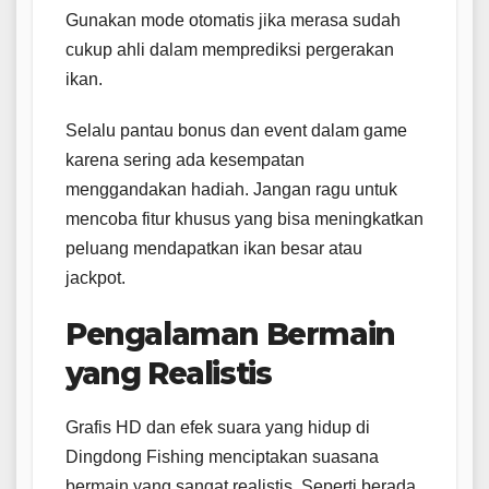
Gunakan mode otomatis jika merasa sudah
cukup ahli dalam memprediksi pergerakan
ikan.
Selalu pantau bonus dan event dalam game
karena sering ada kesempatan
menggandakan hadiah. Jangan ragu untuk
mencoba fitur khusus yang bisa meningkatkan
peluang mendapatkan ikan besar atau
jackpot.
Pengalaman Bermain
yang Realistis
Grafis HD dan efek suara yang hidup di
Dingdong Fishing menciptakan suasana
bermain yang sangat realistis. Seperti berada