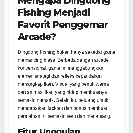
Mengapa Dingdong
Fishing Menjadi
Favorit Penggemar
Arcade?
Dingdong Fishing bukan hanya sekedar game
memancing biasa. Berbeda dengan arcade
konvensional, game ini menggabungkan
elemen strategi dan refleks cepat dalam
menangkap ikan. Visual yang penuh warna
dan animasi ikan yang hidup membuatnya
semakin menarik. Selain itu, peluang untuk
mendapatkan jackpot dan bonus membuat
permainan ini semakin seru dan menantang.
Fitur Unggulan