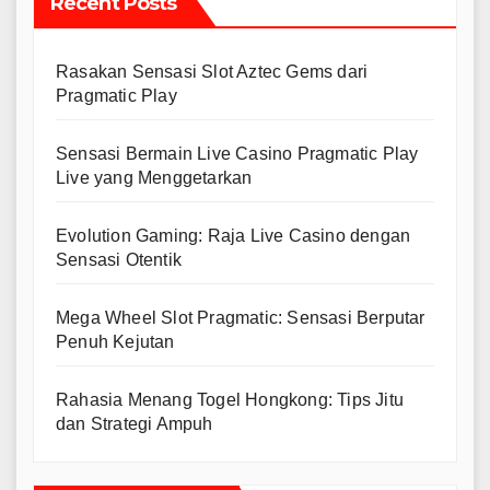
Recent Posts
Rasakan Sensasi Slot Aztec Gems dari
Pragmatic Play
Sensasi Bermain Live Casino Pragmatic Play
Live yang Menggetarkan
Evolution Gaming: Raja Live Casino dengan
Sensasi Otentik
Mega Wheel Slot Pragmatic: Sensasi Berputar
Penuh Kejutan
Rahasia Menang Togel Hongkong: Tips Jitu
dan Strategi Ampuh