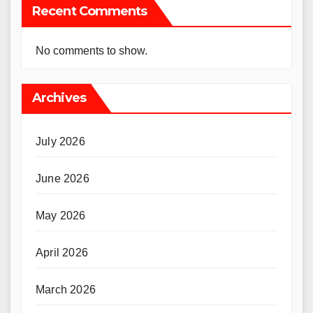
Recent Comments
No comments to show.
Archives
July 2026
June 2026
May 2026
April 2026
March 2026