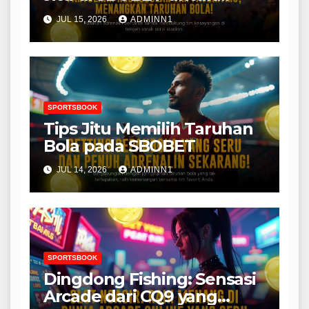
Penggemar Sepak Bola
JUL 15, 2026
ADMINN1
SPORTSBOOK
Tips Jitu Memilih Taruhan
Bola pada SBOBET
JUL 14, 2026
ADMINN1
SPORTSBOOK
Dingdong Fishing: Sensasi
Arcade dari CQ9 yang