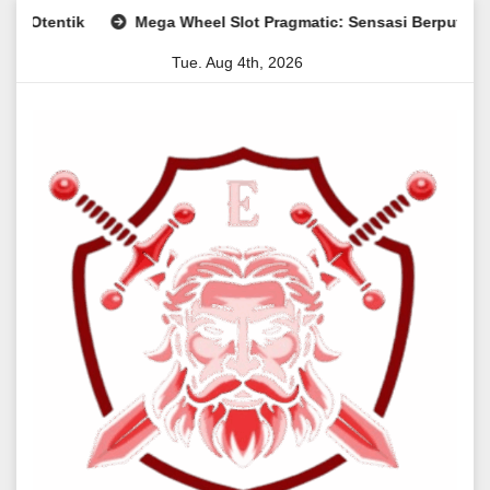
Skip
Mega Wheel Slot Pragmatic: Sensasi Berputar Penuh Kejut
to
Tue. Aug 4th, 2026
content