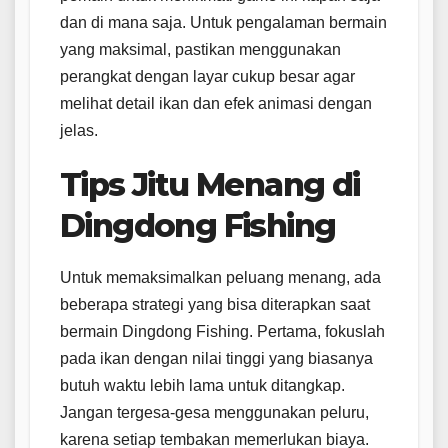
dan di mana saja. Untuk pengalaman bermain
yang maksimal, pastikan menggunakan
perangkat dengan layar cukup besar agar
melihat detail ikan dan efek animasi dengan
jelas.
Tips Jitu Menang di
Dingdong Fishing
Untuk memaksimalkan peluang menang, ada
beberapa strategi yang bisa diterapkan saat
bermain Dingdong Fishing. Pertama, fokuslah
pada ikan dengan nilai tinggi yang biasanya
butuh waktu lebih lama untuk ditangkap.
Jangan tergesa-gesa menggunakan peluru,
karena setiap tembakan memerlukan biaya.