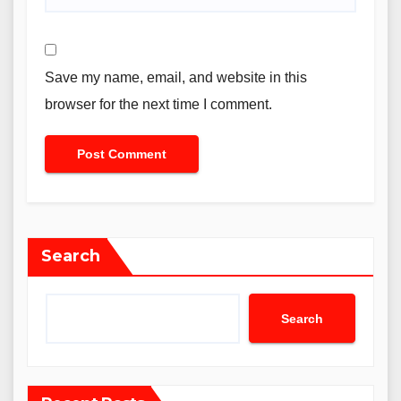
Save my name, email, and website in this
browser for the next time I comment.
Search
Search