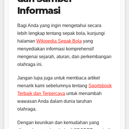
Informasi
Bagi Anda yang ingin mengetahui secara
lebih lengkap tentang sepak bola, kunjungi
halaman
Wikipedia Sepak Bola
yang
menyediakan informasi komprehensif
mengenai sejarah, aturan, dan perkembangan
olahraga ini.
Jangan lupa juga untuk membaca artikel
menarik kami sebelumnya tentang
Sportsbook
Terbaik dan Terpercaya
untuk menambah
wawasan Anda dalam dunia taruhan
olahraga.
Dengan keunikan dan kemudahan yang