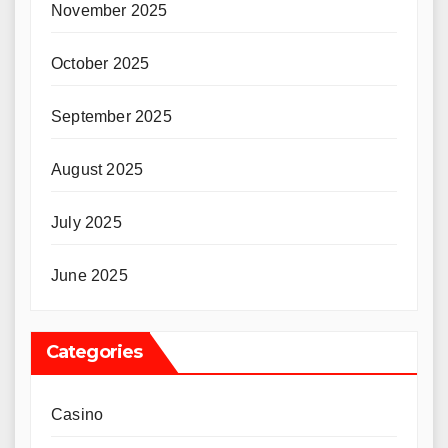
November 2025
October 2025
September 2025
August 2025
July 2025
June 2025
Categories
Casino