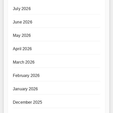
July 2026
June 2026
May 2026
April 2026
March 2026
February 2026
January 2026
December 2025