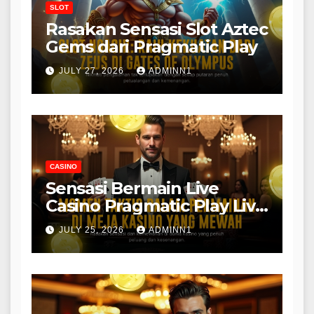
SLOT
Rasakan Sensasi Slot Aztec
Gems dari Pragmatic Play
JULY 27, 2026
ADMINN1
CASINO
Sensasi Bermain Live
Casino Pragmatic Play Live
yang Menggetarkan
JULY 25, 2026
ADMINN1