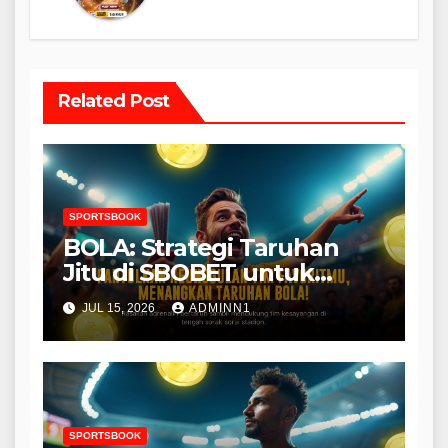
Related Post
SPORTSBOOK
BOLA: Strategi Taruhan
Jitu di SBOBET untuk
Penggemar Sepak Bola
JUL 15, 2026
ADMINN1
SPORTSBOOK