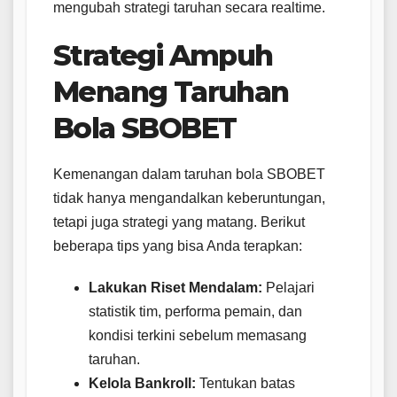
mengubah strategi taruhan secara realtime.
Strategi Ampuh
Menang Taruhan
Bola SBOBET
Kemenangan dalam taruhan bola SBOBET
tidak hanya mengandalkan keberuntungan,
tetapi juga strategi yang matang. Berikut
beberapa tips yang bisa Anda terapkan:
Lakukan Riset Mendalam:
Pelajari
statistik tim, performa pemain, dan
kondisi terkini sebelum memasang
taruhan.
Kelola Bankroll:
Tentukan batas