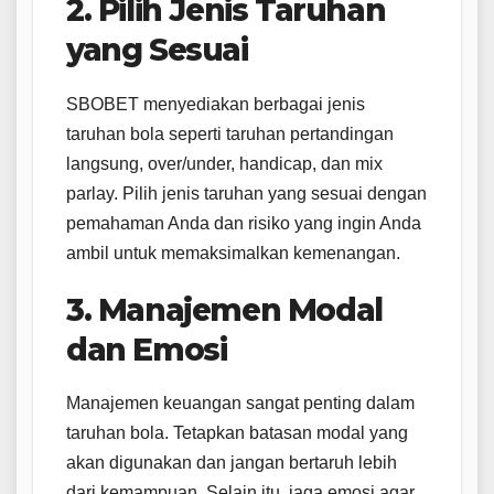
2. Pilih Jenis Taruhan
yang Sesuai
SBOBET menyediakan berbagai jenis
taruhan bola seperti taruhan pertandingan
langsung, over/under, handicap, dan mix
parlay. Pilih jenis taruhan yang sesuai dengan
pemahaman Anda dan risiko yang ingin Anda
ambil untuk memaksimalkan kemenangan.
3. Manajemen Modal
dan Emosi
Manajemen keuangan sangat penting dalam
taruhan bola. Tetapkan batasan modal yang
akan digunakan dan jangan bertaruh lebih
dari kemampuan. Selain itu, jaga emosi agar