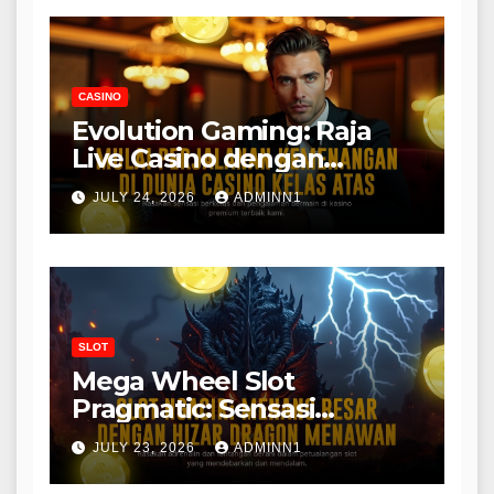
CASINO
Evolution Gaming: Raja
Live Casino dengan
Sensasi Otentik
JULY 24, 2026
ADMINN1
SLOT
Mega Wheel Slot
Pragmatic: Sensasi
Berputar Penuh Kejutan
JULY 23, 2026
ADMINN1