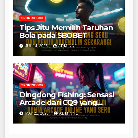
SPORTSBOOK
Tips Jitu Memilih Taruhan
Bola pada SBOBET
JUL 14, 2026
ADMINN1
SPORTSBOOK
Dingdong Fishing: Sensasi
Arcade dari CQ9 yang
Wajib Dicoba
MAY 21, 2026
ADMINN1