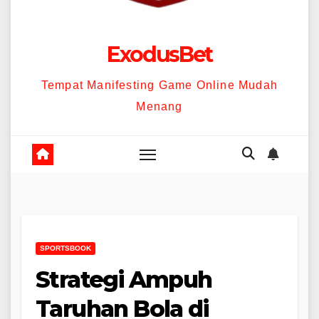
ExodusBet
Tempat Manifesting Game Online Mudah
Menang
SPORTSBOOK
Strategi Ampuh
Taruhan Bola di