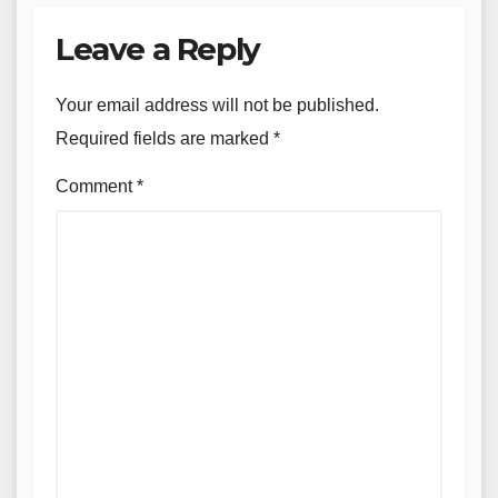
Leave a Reply
Your email address will not be published.
Required fields are marked
*
Comment
*