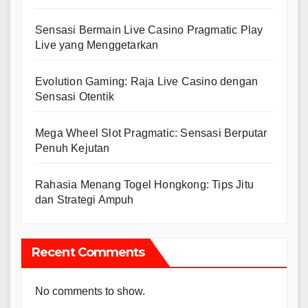
Sensasi Bermain Live Casino Pragmatic Play
Live yang Menggetarkan
Evolution Gaming: Raja Live Casino dengan
Sensasi Otentik
Mega Wheel Slot Pragmatic: Sensasi Berputar
Penuh Kejutan
Rahasia Menang Togel Hongkong: Tips Jitu
dan Strategi Ampuh
Recent Comments
No comments to show.