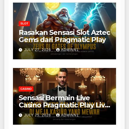
SLOT
Rasakan Sensasi Slot Aztec
Gems dari Pragmatic Play
JULY 27, 2026
ADMINN1
CASINO
Sensasi Bermain Live
Casino Pragmatic Play Live
yang Menggetarkan
JULY 25, 2026
ADMINN1