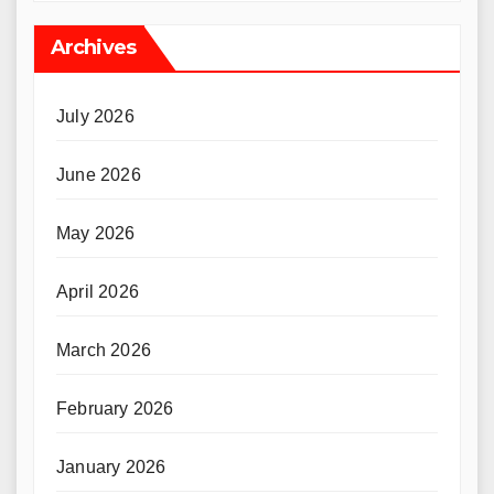
Archives
July 2026
June 2026
May 2026
April 2026
March 2026
February 2026
January 2026