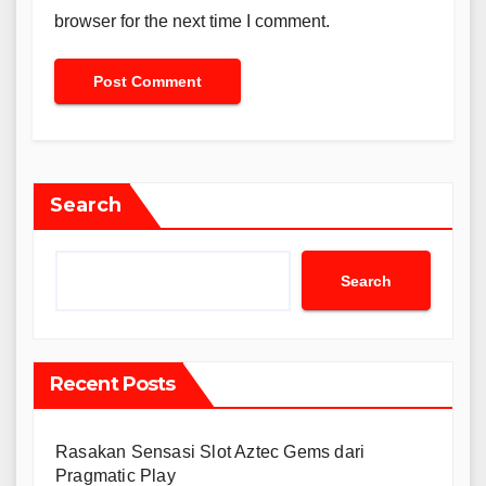
browser for the next time I comment.
Search
Search
Recent Posts
Rasakan Sensasi Slot Aztec Gems dari
Pragmatic Play