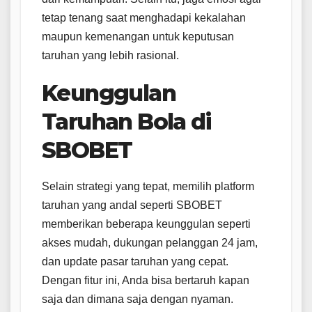
tetap tenang saat menghadapi kekalahan
maupun kemenangan untuk keputusan
taruhan yang lebih rasional.
Keunggulan
Taruhan Bola di
SBOBET
Selain strategi yang tepat, memilih platform
taruhan yang andal seperti SBOBET
memberikan beberapa keunggulan seperti
akses mudah, dukungan pelanggan 24 jam,
dan update pasar taruhan yang cepat.
Dengan fitur ini, Anda bisa bertaruh kapan
saja dan dimana saja dengan nyaman.