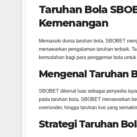
Taruhan Bola SBOBE
Kemenangan
Memasuki dunia taruhan bola, SBOBET menjad
menawarkan pengalaman taruhan terbaik. T
kemudahan bagi para penggemar bola untuk 
Mengenal Taruhan B
SBOBET dikenal luas sebagai penyedia layan
pada taruhan bola, SBOBET menawarkan berba
over/under, hingga taruhan live yang semaki
Strategi Taruhan Bo