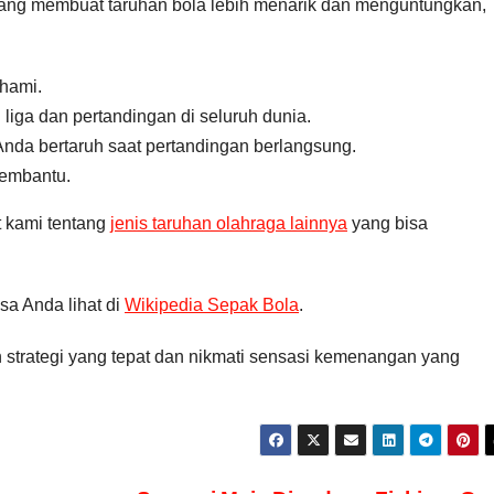
g membuat taruhan bola lebih menarik dan menguntungkan,
hami.
liga dan pertandingan di seluruh dunia.
Anda bertaruh saat pertandingan berlangsung.
embantu.
t kami tentang
jenis taruhan olahraga lainnya
yang bisa
sa Anda lihat di
Wikipedia Sepak Bola
.
strategi yang tepat dan nikmati sensasi kemenangan yang