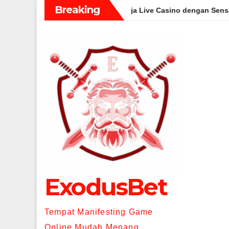
Skip
Breaking
Evolution Gaming: Raja Live Casino dengan Sensasi Otenti
to
content
ExodusBet
Tempat Manifesting Game
Online Mudah Menang