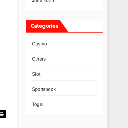
June 2025
Categories
Casino
Others
Slot
Sportsbook
Togel