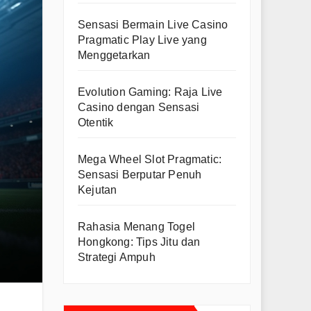
Sensasi Bermain Live Casino
Pragmatic Play Live yang
Menggetarkan
Evolution Gaming: Raja Live
Casino dengan Sensasi
Otentik
Mega Wheel Slot Pragmatic:
Sensasi Berputar Penuh
Kejutan
Rahasia Menang Togel
Hongkong: Tips Jitu dan
Strategi Ampuh