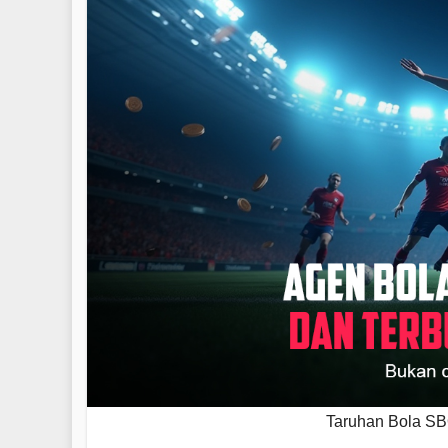
Taruhan Bola SB