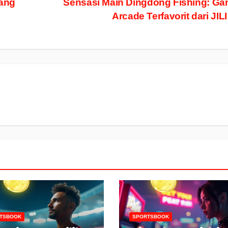
ang
Sensasi Main Dingdong Fishing: G
Arcade Terfavorit dari JIL
TSBOOK
SPORTSBOOK