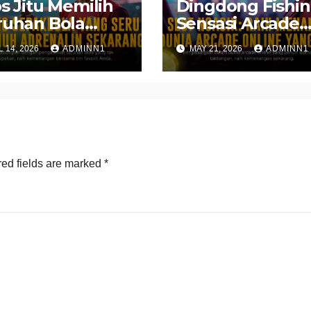
s Jitu Memilih
Dingdong Fishin
ruhan Bola
Sensasi Arcade
da SBOBET
dari CQ9 yang
L 14, 2026
ADMINN1
MAY 21, 2026
ADMINN1
Wajib Dicoba
ed fields are marked
*