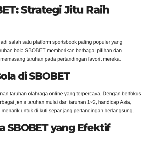
T: Strategi Jitu Raih
i salah satu platform sportsbook paling populer yang
aruhan bola SBOBET memberikan berbagai pilihan dan
memasang taruhan pada pertandingan favorit mereka.
ola di SBOBET
an taruhan olahraga online yang terpercaya. Dengan berfokus
gai jenis taruhan mulai dari taruhan 1×2, handicap Asia,
n menarik untuk diikuti sepanjang pertandingan berlangsung.
la SBOBET yang Efektif