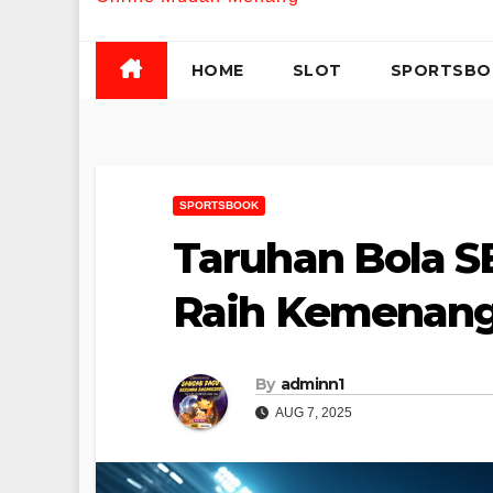
HOME
SLOT
SPORTSBO
SPORTSBOOK
Taruhan Bola SB
Raih Kemenan
By
adminn1
AUG 7, 2025