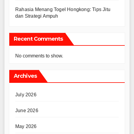
Rahasia Menang Togel Hongkong: Tips Jitu
dan Strategi Ampuh
Recent Comments
No comments to show.
Archives
July 2026
June 2026
May 2026