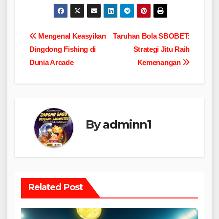
Post
Mengenal Keasyikan
Taruhan Bola SBOBET:
Dingdong Fishing di
Strategi Jitu Raih
navigation
Dunia Arcade
Kemenangan
By
adminn1
Related Post