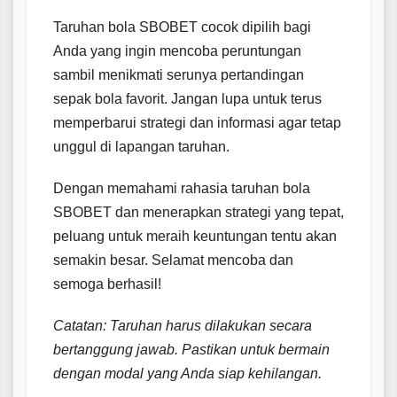
Taruhan bola SBOBET cocok dipilih bagi
Anda yang ingin mencoba peruntungan
sambil menikmati serunya pertandingan
sepak bola favorit. Jangan lupa untuk terus
memperbarui strategi dan informasi agar tetap
unggul di lapangan taruhan.
Dengan memahami rahasia taruhan bola
SBOBET dan menerapkan strategi yang tepat,
peluang untuk meraih keuntungan tentu akan
semakin besar. Selamat mencoba dan
semoga berhasil!
Catatan: Taruhan harus dilakukan secara
bertanggung jawab. Pastikan untuk bermain
dengan modal yang Anda siap kehilangan.