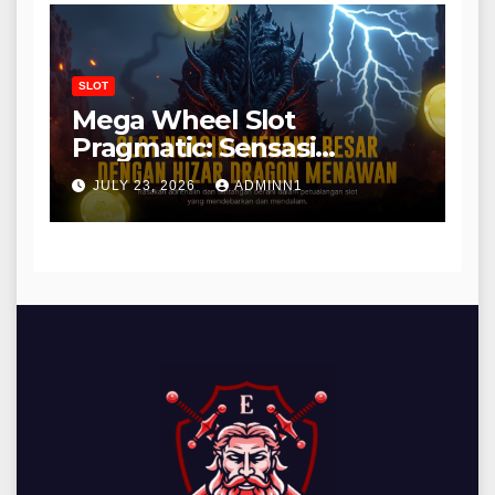
SLOT
Mega Wheel Slot
Pragmatic: Sensasi
Berputar Penuh Kejutan
JULY 23, 2026
ADMINN1