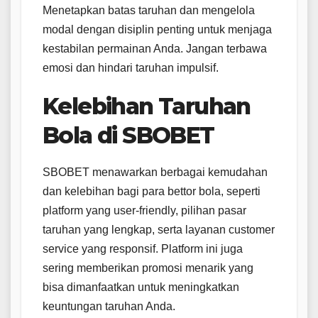
Menetapkan batas taruhan dan mengelola
modal dengan disiplin penting untuk menjaga
kestabilan permainan Anda. Jangan terbawa
emosi dan hindari taruhan impulsif.
Kelebihan Taruhan
Bola di SBOBET
SBOBET menawarkan berbagai kemudahan
dan kelebihan bagi para bettor bola, seperti
platform yang user-friendly, pilihan pasar
taruhan yang lengkap, serta layanan customer
service yang responsif. Platform ini juga
sering memberikan promosi menarik yang
bisa dimanfaatkan untuk meningkatkan
keuntungan taruhan Anda.