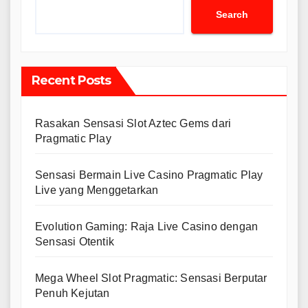
Search
Recent Posts
Rasakan Sensasi Slot Aztec Gems dari
Pragmatic Play
Sensasi Bermain Live Casino Pragmatic Play
Live yang Menggetarkan
Evolution Gaming: Raja Live Casino dengan
Sensasi Otentik
Mega Wheel Slot Pragmatic: Sensasi Berputar
Penuh Kejutan