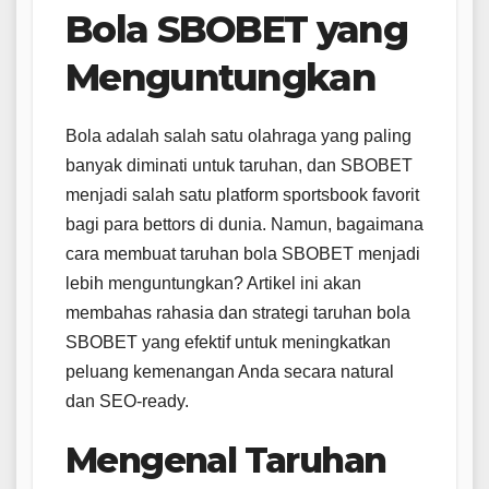
Bola SBOBET yang
Menguntungkan
Bola adalah salah satu olahraga yang paling
banyak diminati untuk taruhan, dan SBOBET
menjadi salah satu platform sportsbook favorit
bagi para bettors di dunia. Namun, bagaimana
cara membuat taruhan bola SBOBET menjadi
lebih menguntungkan? Artikel ini akan
membahas rahasia dan strategi taruhan bola
SBOBET yang efektif untuk meningkatkan
peluang kemenangan Anda secara natural
dan SEO-ready.
Mengenal Taruhan