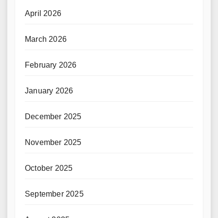
April 2026
March 2026
February 2026
January 2026
December 2025
November 2025
October 2025
September 2025